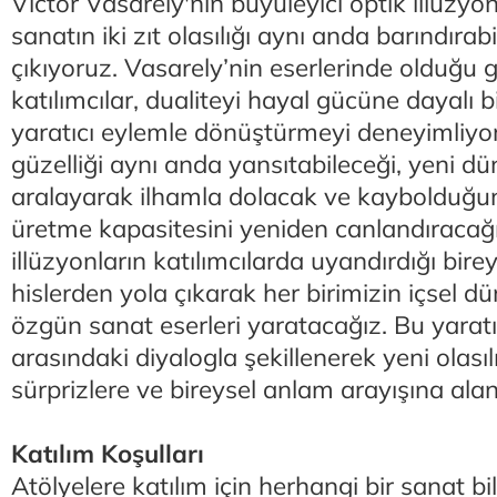
Victor Vasarely'nin büyüleyici optik illüzyo
sanatın iki zıt olasılığı aynı anda barındır
çıkıyoruz. Vasarely’nin eserlerinde olduğu g
katılımcılar, dualiteyi hayal gücüne dayalı 
yaratıcı eylemle dönüştürmeyi deneyimliyor
güzelliği aynı anda yansıtabileceği, yeni dün
aralayarak ilhamla dolacak ve kayboldu
üretme kapasitesini yeniden canlandıracağı
illüzyonların katılımcılarda uyandırdığı bire
hislerden yola çıkarak her birimizin içsel d
özgün sanat eserleri yaratacağız. Bu yaratı
arasındaki diyalogla şekillenerek yeni olası
sürprizlere ve bireysel anlam arayışına ala
Katılım Koşulları
Atölyelere katılım için herhangi bir sanat bil