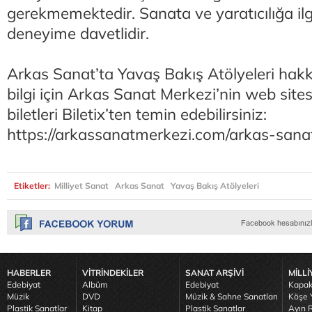
gerekmemektedir. Sanata ve yaratıcılığa il
deneyime davetlidir.
Arkas Sanat’ta Yavaş Bakış Atölyeleri hak
bilgi için Arkas Sanat Merkezi’nin web sitesi
biletleri Biletix’ten temin edebilirsiniz:
https://arkassanatmerkezi.com/arkas-sana
Etiketler:
Milliyet Sanat
Arkas Sanat
Yavaş Bakış Atölyeleri
HABERLER
VİTRİNDEKİLER
SANAT ARŞİVİ
MİLLİ
Edebiyat
Albüm
Edebiyat
Kapak
Müzik
DVD
Müzik & Sahne Sanatları
Köşe Y
Plastik Sanatlar
Kitap
Plastik Sanatlar
Ayın R