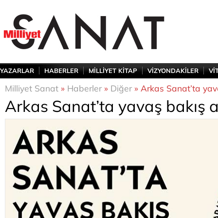
YAZARLAR
HABERLER
MİLLİYET KİTAP
VİZYONDAKİLER
Vİ
Milliyet Sanat
»
Haberler
»
Diğer
» Arkas Sanat’ta yava
Arkas Sanat’ta yavaş bakış a