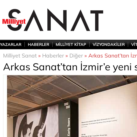
YAZARLAR
HABERLER
MİLLİYET KİTAP
VİZYONDAKİLER
Vİ
Milliyet Sanat
»
Haberler
»
Diğer
» Arkas Sanat’tan İzm
Arkas Sanat’tan İzmir’e yeni