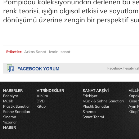
Pompidou koleksiyonundan derlenen bu se
renk teorisi, ışığın algısal etkisi ve soyutla
dönüşümü üzerine zengin bir perspektif su
Etiketler:
Arkas Sanat
izmir
sanat
HABERLER
VİTRİNDEKİLER
SANAT ARŞİVİ
MİLLİ
Edebiyat
Albüm
Edebiyat
Kapak
Müzik
DVD
Müzik & Sahne Sanatları
Köşe Y
Plastik Sanatlar
Kitap
Plastik Sanatlar
Ayın R
Sahne Sanatları
Sinema
Kitap 
Sinema
Sanat Terimi
Yazarlar
HABER