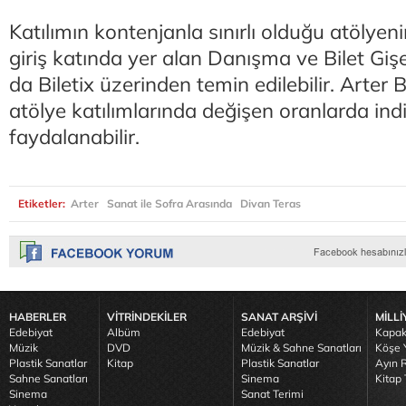
Katılımın kontenjanla sınırlı olduğu atölyenin 
giriş katında yer alan Danışma ve Bilet Giş
da Biletix üzerinden temin edilebilir. Arter 
atölye katılımlarında değişen oranlarda ind
faydalanabilir.
Etiketler:
Arter
Sanat ile Sofra Arasında
Divan Teras
HABERLER
VİTRİNDEKİLER
SANAT ARŞİVİ
MİLLİ
Edebiyat
Albüm
Edebiyat
Kapak
Müzik
DVD
Müzik & Sahne Sanatları
Köşe Y
Plastik Sanatlar
Kitap
Plastik Sanatlar
Ayın R
Sahne Sanatları
Sinema
Kitap 
Sinema
Sanat Terimi