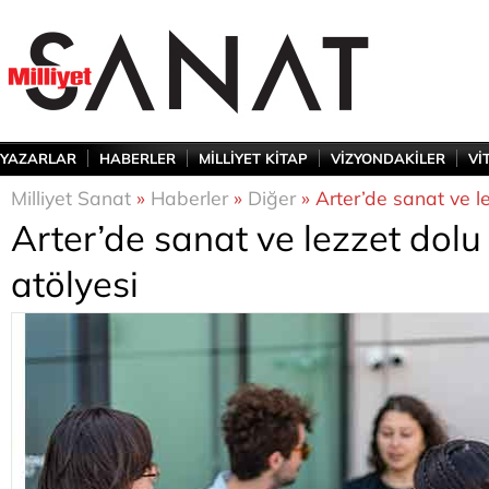
YAZARLAR
HABERLER
MİLLİYET KİTAP
VİZYONDAKİLER
Vİ
Milliyet Sanat
»
Haberler
»
Diğer
» Arter’de sanat ve l
Arter’de sanat ve lezzet dolu
atölyesi