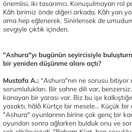
önemlisi, iki tasarımcı. Konuşulmayan rol p
Kâh birimiz önde diğeri arkada. Kâh yan 
ama hep eğlenerek. Sinirlensek de umudu
sevgiyle çıktık içinden.
"Ashura"yı bugünün seyircisiyle buluşturma
bir yeniden düşünme alanı açtı?
Mustafa A.:
"Ashura"nın ne sorusu bitiyor 
sorumlulukları. Bir sahne dili var, benzersiz
kanayan bir yarası var. Biz bu işe kalkıştı
yasaktı, hâlâ Kürtçe bir mesele… Küçük bir 
"Ashura" oyunlarının birine çok genç bir ka
oyundan sonra ağlarken bulduk onu ve sor
çok etkileyiciydi, "Babam Kürt, ben çocuk