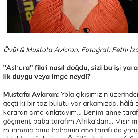
Övül & Mustafa Avkıran. Fotoğraf: Fethi İz
"Ashura" fikri nasıl doğdu, sizi bu işi ya
ilk duygu veya imge neydi?
Mustafa Avkıran:
Yola çıkışımızın üzerin
geçti ki bir toz bulutu var arkamızda, hâlâ 
kararan ama anlatayım… Benim anne taraf
göçmeni, baba tarafım Afrika’dan… Mısır mı
muamma ama babamın ana tarafı da yörük,