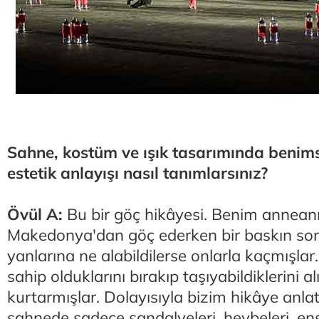
Sahne, kostüm ve ışık tasarımında benims
estetik anlayışı nasıl tanımlarsınız?
Övül A:
Bu bir göç hikâyesi. Benim annean
Makedonya'dan göç ederken bir baskın son
yanlarına ne alabildilerse onlarla kaçmışlar. 
sahip olduklarını bırakıp taşıyabildiklerini al
kurtarmışlar. Dolayısıyla bizim hikâye anlat
sahnede sadece sandalyeleri, heybeleri, ens