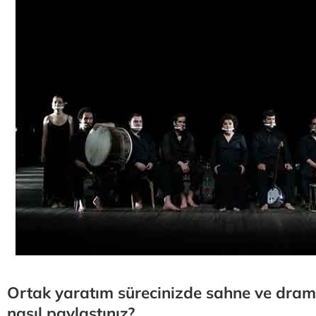
Ortak yaratım sürecinizde sahne ve drama
nasıl paylaştınız?