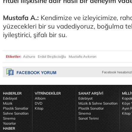
ritüel ilişkisine dair nasıl bir deneyim vad
Mustafa A.:
Kendimize ve izleyicimize, rah
yüzecekleri bir su vadediyoruz, boğulma te
iyileştirici, şifalı bir su.
Etiketler:
Ashura
Erdal Beşikcioğlu
Mustafa Avkıran
HABERLER
VİTRİNDEKİLER
SANAT ARŞİVİ
MİLLİ
Edebiyat
Albüm
Edebiyat
Kapak
Müzik
DVD
Müzik & Sahne Sanatları
Köşe Y
Plastik Sanatlar
Kitap
Plastik Sanatlar
Ayın R
Sahne Sanatları
Sinema
Kitap 
Sinema
Sanat Terimi
Yazarlar
HABER