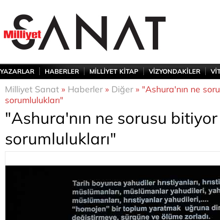
YAZARLAR
HABERLER
MİLLİYET KİTAP
VİZYONDAKİLER
Vİ
Milliyet Sanat
»
Haberler
»
Diğer
» "Ashura'nın ne soru
sorumlulukları"
"Ashura'nın ne sorusu bitiyor
sorumlulukları"