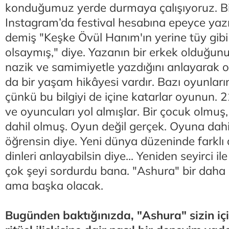
konduğumuz yerde durmaya çalışıyoruz. Bi
Instagram’da festival hesabına epeyce yazm
demiş "Keşke Övül Hanım'ın yerine tüy gibi
olsaymış," diye. Yazanın bir erkek olduğu
nazik ve samimiyetle yazdığını anlayarak 
da bir yaşam hikâyesi vardır. Bazı oyunları
çünkü bu bilgiyi de içine katarlar oyunun.
ve oyuncuları yol almışlar. Bir çocuk olmu
dahil olmuş. Oyun değil gerçek. Oyuna dahi
öğrensin diye. Yeni dünya düzeninde farklı dil
dinleri anlayabilsin diye... Yeniden seyirci 
çok şeyi sordurdu bana. "Ashura" bir daha
ama başka olacak.
Bugünden baktığınızda, "Ashura" sizin iç