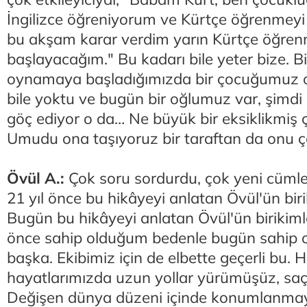
İngilizce öğreniyorum ve Kürtçe öğrenmey
bu akşam karar verdim yarın Kürtçe öğre
başlayacağım." Bu kadarı bile yeter bize. B
oynamaya başladığımızda bir çocuğumuz o
bile yoktu ve bugün bir oğlumuz var, şimdi
göç ediyor o da… Ne büyük bir eksiklikmiş 
Umudu ona taşıyoruz bir taraftan da onu 
Övül A.:
Çok soru sordurdu, çok yeni cümle
21 yıl önce bu hikâyeyi anlatan Övül'ün biri
Bugün bu hikâyeyi anlatan Övül'ün birikimle
önce sahip olduğum bedenle bugün sahip
başka. Ekibimiz için de elbette geçerli bu. H
hayatlarımızda uzun yollar yürümüşüz, saçl
Değişen dünya düzeni içinde konumlanma