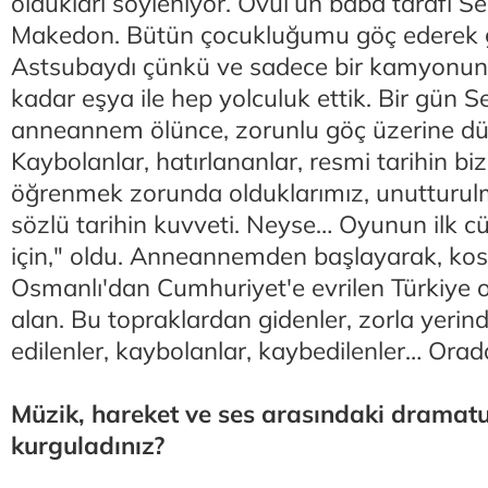
oldukları söyleniyor. Övül’ün baba tarafı Se
Makedon. Bütün çocukluğumu göç ederek 
Astsubaydı çünkü ve sadece bir kamyonun
kadar eşya ile hep yolculuk ettik. Bir gün 
anneannem ölünce, zorunlu göç üzerine d
Kaybolanlar, hatırlananlar, resmi tarihin bize
öğrenmek zorunda olduklarımız, unutturulm
sözlü tarihin kuvveti. Neyse… Oyunun ilk
için," oldu. Anneannemden başlayarak, kos
Osmanlı'dan Cumhuriyet'e evrilen Türkiye 
alan. Bu topraklardan gidenler, zorla yeri
edilenler, kaybolanlar, kaybedilenler… Orad
Müzik, hareket ve ses arasındaki dramaturj
kurguladınız?