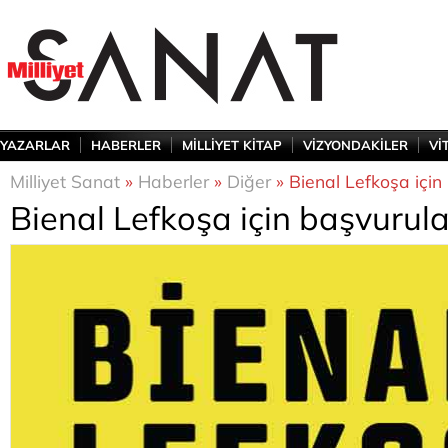
YAZARLAR
HABERLER
MİLLİYET KİTAP
VİZYONDAKİLER
Vİ
Milliyet Sanat
»
Haberler
»
Diğer
» Bienal Lefkoşa için
Bienal Lefkoşa için başvurul