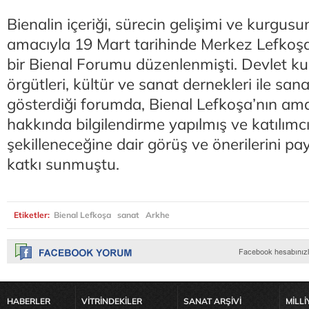
Bienalin içeriği, sürecin gelişimi ve kurgus
amacıyla 19 Mart tarihinde Merkez Lefkoş
bir Bienal Forumu düzenlenmişti. Devlet kur
örgütleri, kültür ve sanat dernekleri ile sana
gösterdiği forumda, Bienal Lefkoşa’nın ama
hakkında bilgilendirme yapılmış ve katılımcıl
şekilleneceğine dair görüş ve önerilerini p
katkı sunmuştu.
Etiketler:
Bienal Lefkoşa
sanat
Arkhe
HABERLER
VİTRİNDEKİLER
SANAT ARŞİVİ
MİLLİ