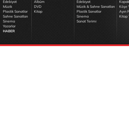
Edebiyat
Albüm
Edebiyat
Kapak
Müzik
DVD
Müzik & Sahne Sanatları
Köşe Y
Plastik Sanatlar
Kitap
Plastik Sanatlar
Ayın R
Sahne Sanatları
Sinema
Kitap 
Sinema
Sanat Terimi
Yazarlar
HABER