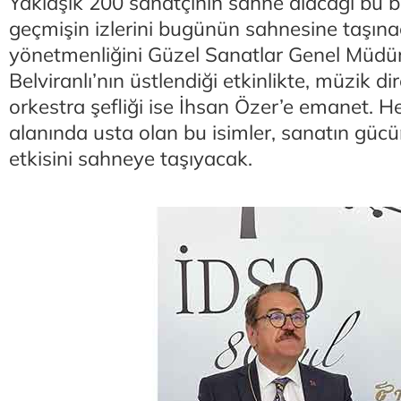
Yaklaşık 200 sanatçının sahne alacağı bu 
geçmişin izlerini bugünün sahnesine taşın
yönetmenliğini Güzel Sanatlar Genel Müd
Belviranlı’nın üstlendiği etkinlikte, müzik d
orkestra şefliği ise İhsan Özer’e emanet. He
alanında usta olan bu isimler, sanatın gücün
etkisini sahneye taşıyacak.