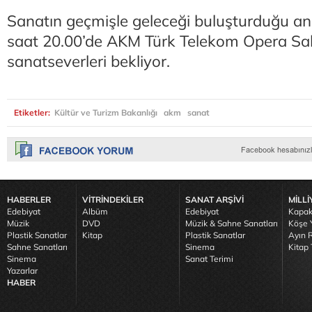
Sanatın geçmişle geleceği buluşturduğu an
saat 20.00’de AKM Türk Telekom Opera Sa
sanatseverleri bekliyor.
Etiketler:
Kültür ve Turizm Bakanlığı
akm
sanat
HABERLER
VİTRİNDEKİLER
SANAT ARŞİVİ
MİLLİ
Edebiyat
Albüm
Edebiyat
Kapak
Müzik
DVD
Müzik & Sahne Sanatları
Köşe Y
Plastik Sanatlar
Kitap
Plastik Sanatlar
Ayın R
Sahne Sanatları
Sinema
Kitap 
Sinema
Sanat Terimi
Yazarlar
HABER