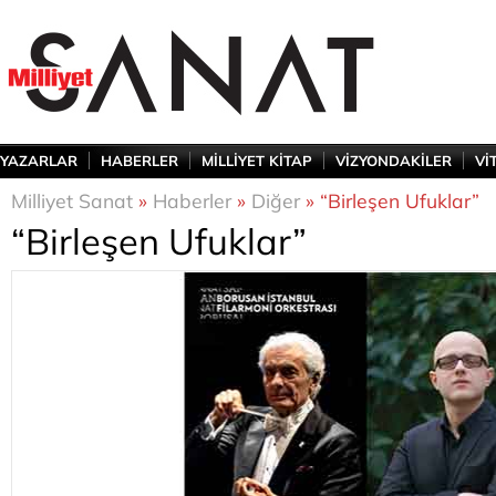
YAZARLAR
HABERLER
MİLLİYET KİTAP
VİZYONDAKİLER
Vİ
Milliyet Sanat
»
Haberler
»
Diğer
» “Birleşen Ufuklar”
“Birleşen Ufuklar”