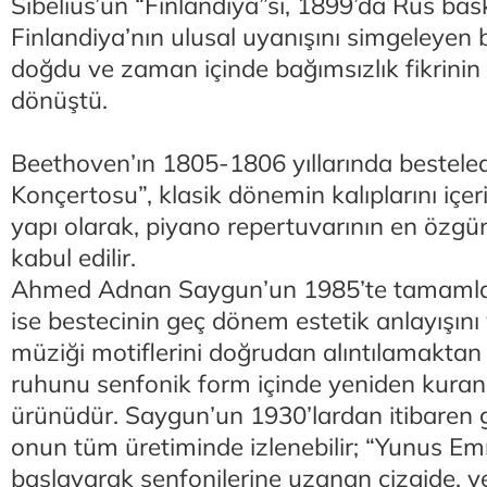
Sibelius’un “Finlandiya”sı, 1899’da Rus bask
Finlandiya’nın ulusal uyanışını simgeleyen b
doğdu ve zaman içinde bağımsızlık fikrinin 
dönüştü.
Beethoven’ın 1805-1806 yıllarında besteled
Konçertosu”, klasik dönemin kalıplarını içe
yapı olarak, piyano repertuvarının en özgün
kabul edilir.
Ahmed Adnan Saygun’un 1985’te tamamlan
ise bestecinin geç dönem estetik anlayışını y
müziği motiflerini doğrudan alıntılamaktan 
ruhunu senfonik form içinde yeniden kuran 
ürünüdür. Saygun’un 1930’lardan itibaren gel
onun tüm üretiminde izlenebilir; “Yunus E
başlayarak senfonilerine uzanan çizgide, ye