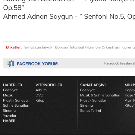
Op.58”
Ahmed Adnan Saygun - “ Senfoni No.5, Op
Etiketler:
ferhat can büyük
Borusan İstanbul Filarmoni Orkestrası
gürer a
HABERLER
VİTRİNDEKİLER
SANAT ARŞİVİ
MİLLİ
Edebiyat
Albüm
Edebiyat
Kapak
Müzik
DVD
Müzik & Sahne Sanatları
Köşe Y
Plastik Sanatlar
Kitap
Plastik Sanatlar
Ayın R
Sahne Sanatları
Sinema
Kitap 
Sinema
Sanat Terimi
Yazarlar
HABER