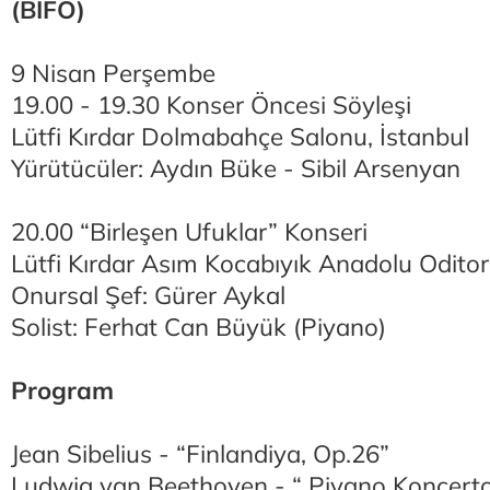
(BİFO)
9 Nisan Perşembe
19.00 - 19.30 Konser Öncesi Söyleşi
Lütfi Kırdar Dolmabahçe Salonu, İstanbul
Yürütücüler: Aydın Büke - Sibil Arsenyan
20.00 “Birleşen Ufuklar” Konseri
Lütfi Kırdar Asım Kocabıyık Anadolu Odito
Onursal Şef: Gürer Aykal
Solist: Ferhat Can Büyük (Piyano)
Program
Jean Sibelius - “Finlandiya, Op.26”
Ludwig van Beethoven - “ Piyano Konçerto