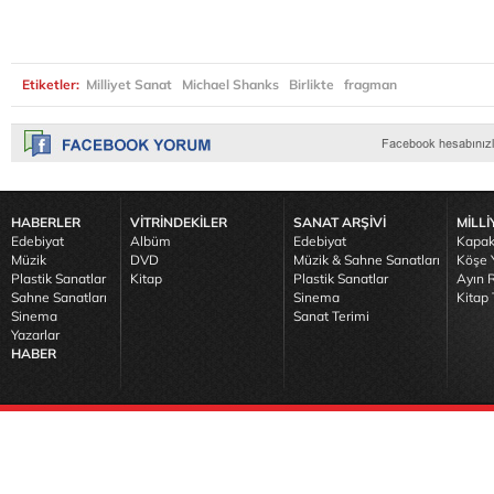
Etiketler:
Milliyet Sanat
Michael Shanks
Birlikte
fragman
HABERLER
VİTRİNDEKİLER
SANAT ARŞİVİ
MİLLİ
Edebiyat
Albüm
Edebiyat
Kapak
Müzik
DVD
Müzik & Sahne Sanatları
Köşe Y
Plastik Sanatlar
Kitap
Plastik Sanatlar
Ayın R
Sahne Sanatları
Sinema
Kitap 
Sinema
Sanat Terimi
Yazarlar
HABER