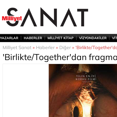
YAZARLAR
HABERLER
MİLLİYET KİTAP
VİZYONDAKİLER
Vİ
Milliyet Sanat
»
Haberler
»
Diğer
» 'Birlikte/Together'
'Birlikte/Together'dan fragm