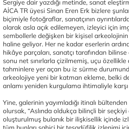
Sergiye dair yazdığı metinde, sanat eleştir
AİCA TR üyesi Sinan Eren Erk bizlere şunla
biçimiyle fotoğraflar, sanatçının ayrıntılar
olarak asla açık edilemeyen, izleyici için im
sembollerle değişken bir kişisel arkeolojini
haline geliyor. Her ne kadar eserlerin ardı
hikâye parçaları, sanatçı tarafından bilinse d
sonu net sınırlarla çizilmemiş, uçu özellikle 
tahminlere yer açan bu iz sürme durumun
arkeolojiye yeni bir katman ekleme, belki de
anlamı yeniden kurgulama ihtimaliyle karşı 
Yine, galerinin yayımladığı itinalı bültende
olursak, “Aslında oldukça bilinçli bir seçkiyi 
oluşturulmuş bulanık bir ilişkisellik içinde i
tüm bunları sahici bir tesadüfilik izlenimi iç