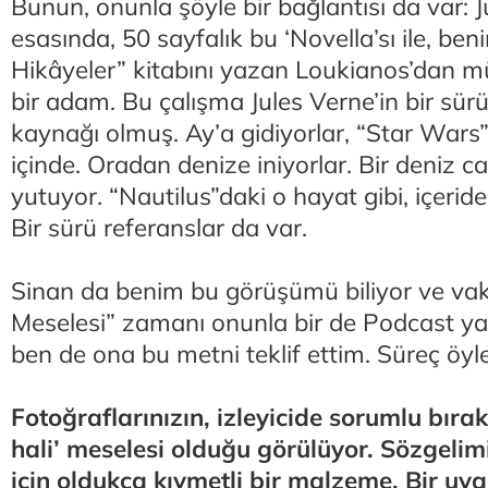
Bunun, onunla şöyle bir bağlantısı da var: 
esasında, 50 sayfalık bu ‘Novella’sı ile, be
Hikâyeler” kitabını yazan Loukianos’dan mü
bir adam. Bu çalışma Jules Verne’in bir sü
kaynağı olmuş. Ay’a gidiyorlar, “Star Wars” 
içinde. Oradan denize iniyorlar. Bir deniz can
yutuyor. “Nautilus”daki o hayat gibi, içeride
Bir sürü referanslar da var.
Sinan da benim bu görüşümü biliyor ve vak
Meselesi” zamanı onunla bir de Podcast ya
ben de ona bu metni teklif ettim. Süreç öyle 
Fotoğraflarınızın, izleyicide sorumlu bırak
hali’ meselesi olduğu görülüyor. Sözgelim
için oldukça kıymetli bir malzeme. Bir uya