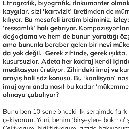
Etnografik, biyografik, dokümanter olmak g
kaygılar, sizi ‘kartvizit’ üretimden de 
kılıyor. Bu mesafeli üretim biçiminiz, izley
‘ressamlık’ hali getiriyor. Kompozisyonla
doğaçlama ve hem de bunun yarattığı özg
ama bununla beraber gelen bir nevî müke
da yok değil. Gerek zihinde, gerek ışıkta
kusursuzlar. Adeta her kadraj kendi içinde
meditasyon üretiyor. Zihindeki imaj ve ku
arayış hali söz konusu. Bu ‘koalisyon’ nası
imaj aynı anda nasıl bu kadar ‘mükemmel
olmaya çabalıyor?
Bunu ben 10 sene önceki ilk sergimde fark e
çekiyorum. Yani, benim ‘birşeylere bakma’ 
Çekiyorum, biriktiriyorum, arada bakıyoru