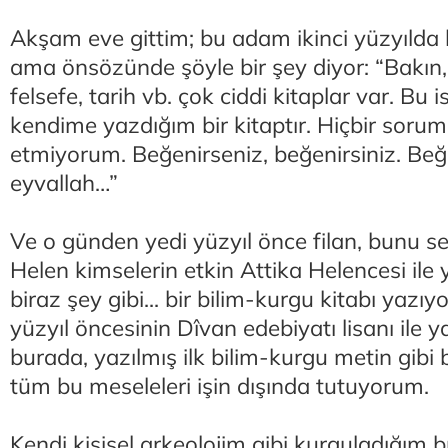
Akşam eve gittim; bu adam ikinci yüzyılda b
ama önsözünde şöyle bir şey diyor: “Bakı
felsefe, tarih vb. çok ciddi kitaplar var. Bu
kendime yazdığım bir kitaptır. Hiçbir sorum
etmiyorum. Beğenirseniz, beğenirsiniz. Be
eyvallah…”
Ve o günden yedi yüzyıl önce filan, bunu se
Helen kimselerin etkin Attika Helencesi ile 
biraz şey gibi... bir bilim-kurgu kitabı yazı
yüzyıl öncesinin Dîvan edebiyatı lisanı ile y
burada, yazılmış ilk bilim-kurgu metin gibi bi
tüm bu meseleleri işin dışında tutuyorum.
Kendi kişisel arkeolojim gibi kurguladığım b