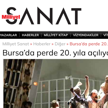
YAZARLAR
HABERLER
MİLLİYET KİTAP
VİZYONDAKİLER
Vİ
Milliyet Sanat
»
Haberler
»
Diğer
» Bursa’da perde 20. y
Bursa’da perde 20. yıla açılıy