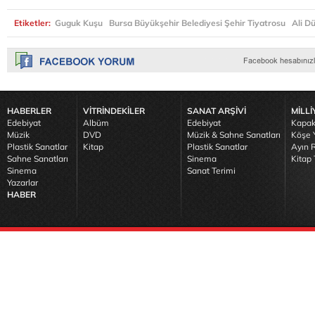
Etiketler:
Guguk Kuşu
Bursa Büyükşehir Belediyesi Şehir Tiyatrosu
Ali D
HABERLER
VİTRİNDEKİLER
SANAT ARŞİVİ
MİLLİ
Edebiyat
Albüm
Edebiyat
Kapak
Müzik
DVD
Müzik & Sahne Sanatları
Köşe Y
Plastik Sanatlar
Kitap
Plastik Sanatlar
Ayın R
Sahne Sanatları
Sinema
Kitap 
Sinema
Sanat Terimi
Yazarlar
HABER