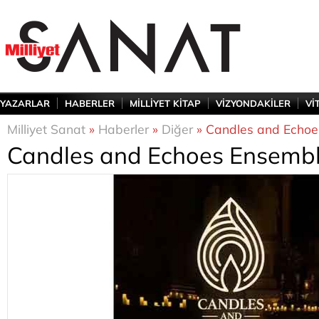
YAZARLAR
HABERLER
MİLLİYET KİTAP
VİZYONDAKİLER
Vİ
Milliyet Sanat
»
Haberler
»
Diğer
» Candles and Echoe
Candles and Echoes Ensembl