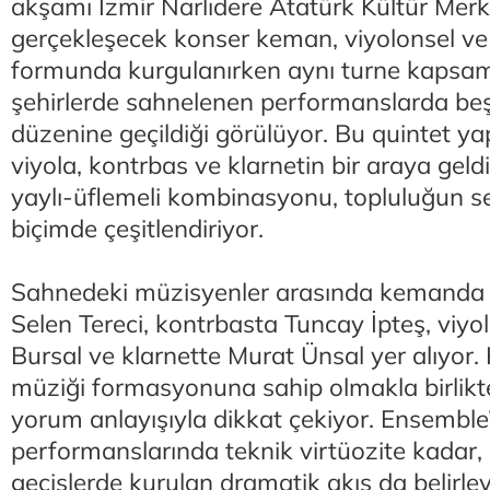
akşamı İzmir Narlıdere Atatürk Kültür Merk
gerçekleşecek konser keman, viyolonsel ve
formunda kurgulanırken aynı turne kapsam
şehirlerde sahnelenen performanslarda beş 
düzenine geçildiği görülüyor. Bu quintet ya
viyola, kontrbas ve klarnetin bir araya geldi
yaylı-üflemeli kombinasyonu, topluluğun ses
biçimde çeşitlendiriyor.
Sahnedeki müzisyenler arasında kemanda 
Selen Tereci, kontrbasta Tuncay İpteş, viyo
Bursal ve klarnette Murat Ünsal yer alıyor. 
müziği formasyonuna sahip olmakla birlikte 
yorum anlayışıyla dikkat çekiyor. Ensemble
performanslarında teknik virtüozite kadar, 
geçişlerde kurulan dramatik akış da belirley