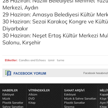
28 Haziran: Nazilli Belediyesi Mehmet Yüzü
Merkezi, Aydın
29 Haziran: Amasya Belediyesi Kültür Mer
30 Haziran: Sezai Karakoç Kongre ve Kültü
Diyarbakır
30 Haziran: Neşet Ertaş Kültür Merkezi M
Salonu, Kırşehir
Etiketler:
Candles and Echoes
izmir
turne
HABERLER
VİTRİNDEKİLER
SANAT ARŞİVİ
MİLLİ
Edebiyat
Albüm
Edebiyat
Kapak
Müzik
DVD
Müzik & Sahne Sanatları
Köşe Y
Plastik Sanatlar
Kitap
Plastik Sanatlar
Ayın R
Sahne Sanatları
Sinema
Kitap 