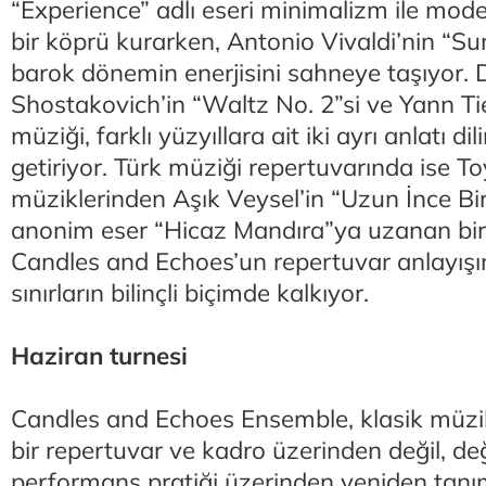
“Experience” adlı eseri minimalizm ile mode
bir köprü kurarken, Antonio Vivaldi’nin “
barok dönemin enerjisini sahneye taşıyor. 
Shostakovich’in “Waltz No. 2”si ve Yann Ti
müziği, farklı yüzyıllara ait iki ayrı anlatı di
getiriyor. Türk müziği repertuvarında ise Toyg
müziklerinden Aşık Veysel’in “Uzun İnce Bi
anonim eser “Hicaz Mandıra”ya uzanan bir ç
Candles and Echoes’un repertuvar anlayışın
sınırların bilinçli biçimde kalkıyor.
Haziran turnesi
Candles and Echoes Ensemble, klasik müzik
bir repertuvar ve kadro üzerinden değil, de
performans pratiği üzerinden yeniden tanı