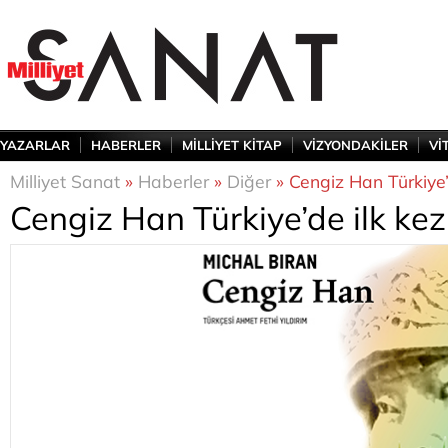
YAZARLAR
HABERLER
MİLLİYET KİTAP
VİZYONDAKİLER
Vİ
Milliyet Sanat
»
Haberler
»
Diğer
» Cengiz Han Türkiye’
Cengiz Han Türkiye’de ilk ke