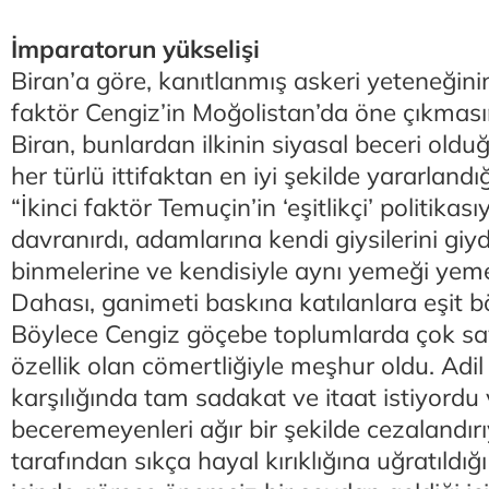
İmparatorun yükselişi
Biran’a göre, kanıtlanmış askeri yeteneğini
faktör Cengiz’in Moğolistan’da öne çıkmas
Biran, bunlardan ilkinin siyasal beceri oldu
her türlü ittifaktan en iyi şekilde yararlandığ
“İkinci faktör Temuçin’in ‘eşitlikçi’ politikası
davranırdı, adamlarına kendi giysilerini giyd
binmelerine ve kendisiyle aynı yemeği yemele
Dahası, ganimeti baskına katılanlara eşit b
Böylece Cengiz göçebe toplumlarda çok say
özellik olan cömertliğiyle meşhur oldu. Ad
karşılığında tam sadakat ve itaat istiyordu
beceremeyenleri ağır bir şekilde cezalandır
tarafından sıkça hayal kırıklığına uğratıldı