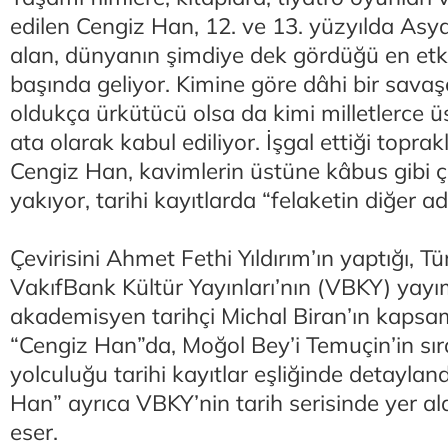
edilen Cengiz Han, 12. ve 13. yüzyılda Asya’
alan, dünyanın şimdiye dek gördüğü en etk
başında geliyor. Kimine göre dâhi bir savaş
oldukça ürkütücü olsa da kimi milletlerce üs
ata olarak kabul ediliyor. İşgal ettiği topr
Cengiz Han, kavimlerin üstüne kâbus gibi ç
yakıyor, tarihi kayıtlarda “felaketin diğer ad
Çevirisini Ahmet Fethi Yıldırım’ın yaptığı, Tü
VakıfBank Kültür Yayınları’nın (VBKY) yayım
akademisyen tarihçi Michal Biran’ın kapsam
“Cengiz Han”da, Moğol Bey’i Temuçin’in sıra
yolculuğu tarihi kayıtlar eşliğinde detayland
Han” ayrıca VBKY’nin tarih serisinde yer ala
eser.