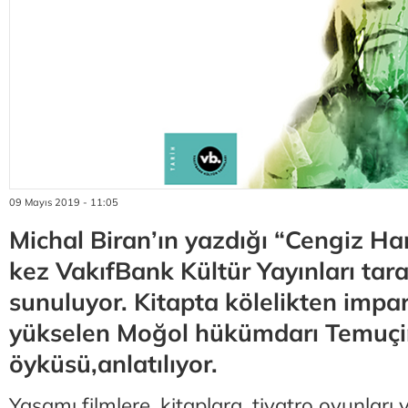
09 Mayıs 2019 - 11:05
Michal Biran’ın yazdığı “Cengiz Han
kez VakıfBank Kültür Yayınları tar
sunuluyor. Kitapta kölelikten impa
yükselen Moğol hükümdarı Temuçin
öyküsü,anlatılıyor.
Yaşamı filmlere, kitaplara, tiyatro oyunları