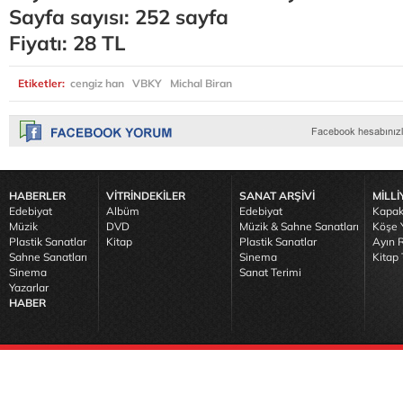
Sayfa sayısı: 252 sayfa
Fiyatı: 28 TL
Etiketler:
cengiz han
VBKY
Michal Biran
HABERLER
VİTRİNDEKİLER
SANAT ARŞİVİ
MİLLİ
Edebiyat
Albüm
Edebiyat
Kapak
Müzik
DVD
Müzik & Sahne Sanatları
Köşe Y
Plastik Sanatlar
Kitap
Plastik Sanatlar
Ayın R
Sahne Sanatları
Sinema
Kitap 
Sinema
Sanat Terimi
Yazarlar
HABER