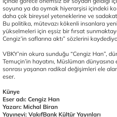
içinde görece önemsiz bir soydan geldiği içi
soyuna ya da oymak hiyerarşisi içindeki ko
daha çok bireysel yeteneklerine ve sadakat
Bu politika, mütevazı kökenli insanlara ye
yükselmeleri için eşsiz bir fırsat sunmaktay
Cengiz’in saflarına aktı” sözlerini kaydediyo
VBKY’nin okura sunduğu “Cengiz Han”, dün
Temuçin’in hayatını, Müslüman dünyasına et
sonrası yaşanan radikal değişimleri ele ala
eser.
Künye
Eser adı: Cengiz Han
Yazarı: Michal Biran
Yayınevi: VakıfBank Kültür Yayınları