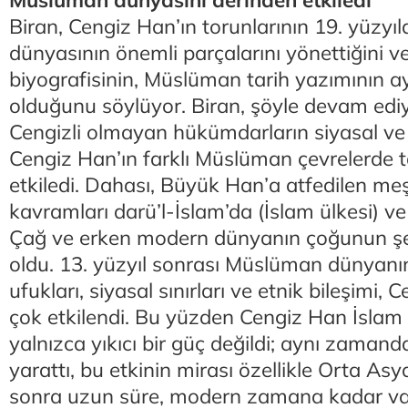
Müslüman dünyasını derinden etkiledi
Biran, Cengiz Han’ın torunlarının 19. yüzy
dünyasının önemli parçalarını yönettiğini 
biyografisinin, Müslüman tarih yazımının ay
olduğunu söylüyor. Biran, şöyle devam ediyo
Cengizli olmayan hükümdarların siyasal ve d
Cengiz Han’ın farklı Müslüman çevrelerde ta
etkiledi. Dahası, Büyük Han’a atfedilen me
kavramları darü’l-İslam’da (İslam ülkesi) v
Çağ ve erken modern dünyanın çoğunun şek
oldu. 13. yüzyıl sonrası Müslüman dünyanın
ufukları, siyasal sınırları ve etnik bileşimi,
çok etkilendi. Bu yüzden Cengiz Han İsla
yalnızca yıkıcı bir güç değildi; aynı zamanda
yarattı, bu etkinin mirası özellikle Orta A
sonra uzun süre, modern zamana kadar varl