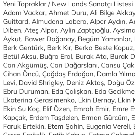
Yeni Topraklar / New Lands Sanatçı Listesi
Adam Vackar, Ahmet Duru, Ali Bilge Akkaya
Guittard, Almudena Lobera, Alper Aydın, A
Diben, Ateş Alpar, Aylin Zaptçıoğlu, Aysim
Aykut, Bawer Doğanay, Begüm Yamanlar, 
Berk Gentürk, Berk Kır, Berka Beste Kopuz
Betül Aksu, Buğra Erol, Burak Ata, Burak D
Can Akgümüş, Can Dağarslanı, Cansu Çaka
Cihan Öncü, Çağdaş Erdoğan, Damla Yılm
Levi, David Shrigley, Deniz Aktaş, Doğu Öz
Ebru Duruman, Eda Çalışkan, Eda Gecikme
Ekaterina Gerasimenko, Ekin Bernay, Ekin 
Ekin Su Koç, Elif Özen, Emrah Emir, Emre 
Kapçak, Erdem Taşdelen, Erman Gürcüm, E
Faruk Ertekin, Etem Şahin, Eugenia Vereli, 