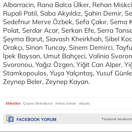
Albarracin, Rana Balca Ülker, Rehan Miskc
Rupali Patil, Saba Akyıldız, Şahin Demir, S
Sedefnur Merve Özbek, Sefa Çakır, Sema 
Polat, Serdar Acar, Serkan Efe, Serra Tan
Şeyma Barut, Siavash Kheirkhah, Sibel Ko
Orakçı, Sinan Tuncay, Sinem Demirci, Tayf
İpek Baysan, Umut Bahçeci, Valinia Svoron
Svoronou, Yağız Özgen, Yiğit Can Alper, Yi
Stamkopoulos, Yuşa Yalçıntaş, Yusuf Günle
Zeynep Beler, Zeynep Kayan.
Etiketler:
Çeşme Belediyesi
Arkas Sanat
alaçatı