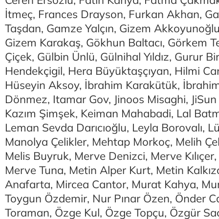
Ceren Ersözlü, Fatih Kahya, Fatma Çakmak,
İtmeç, Frances Drayson, Furkan Akhan, 
Taşdan, Gamze Yalçın, Gizem Akkoyunoğlu
Gizem Karakaş, Gökhun Baltacı, Görkem Te
Çiçek, Gülbin Ünlü, Gülnihal Yıldız, Gurur Bi
Hendekçigil, Hera Büyüktaşçıyan, Hilmi Ca
Hüseyin Aksoy, İbrahim Karakütük, İbrahim
Dönmez, Itamar Gov, Jinoos Misaghi, JiSun 
Kazım Şimşek, Keiman Mahabadi, Lal Batm
Leman Sevda Darıcıoğlu, Leyla Borovalı, Lü
Manolya Çelikler, Mehtap Morkoç, Melih Çeb
Melis Buyruk, Merve Denizci, Merve Kılıçer
Merve Tuna, Metin Alper Kurt, Metin Kalkız
Anafarta, Mircea Cantor, Murat Kahya, Mur
Toygun Özdemir, Nur Pınar Özen, Önder 
Toraman, Özge Kul, Özge Topçu, Özgür Saça