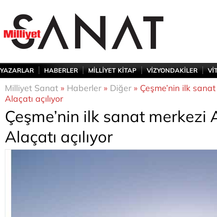
YAZARLAR
HABERLER
MİLLİYET KİTAP
VİZYONDAKİLER
Vİ
Milliyet Sanat
»
Haberler
»
Diğer
» Çeşme’nin ilk sana
Alaçatı açılıyor
Çeşme’nin ilk sanat merkezi
Alaçatı açılıyor