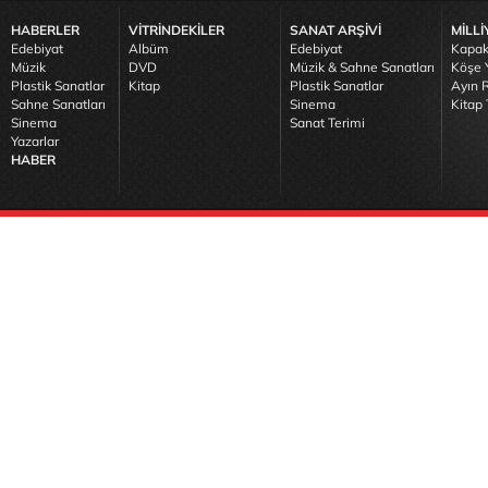
HABERLER
VİTRİNDEKİLER
SANAT ARŞİVİ
MİLLİ
Edebiyat
Albüm
Edebiyat
Kapak
Müzik
DVD
Müzik & Sahne Sanatları
Köşe Y
Plastik Sanatlar
Kitap
Plastik Sanatlar
Ayın R
Sahne Sanatları
Sinema
Kitap 
Sinema
Sanat Terimi
Yazarlar
HABER