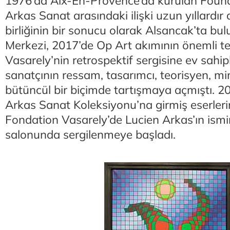
1976’da Aix-En-Provence’da kurulan Found
Arkas Sanat arasındaki ilişki uzun yıllardır
birliğinin bir sonucu olarak Alsancak’ta b
Merkezi, 2017’de Op Art akımının önemli te
Vasarely’nin retrospektif sergisine ev sahip
sanatçının ressam, tasarımcı, teorisyen, mim
bütüncül bir biçimde tartışmaya açmıştı. 2
Arkas Sanat Koleksiyonu’na girmiş eserlerin
Fondation Vasarely’de Lucien Arkas’ın ismin
salonunda sergilenmeye başladı.