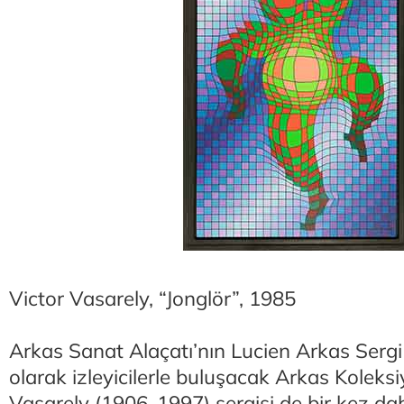
Victor Vasarely, “Jonglör”, 1985
Arkas Sanat Alaçatı’nın Lucien Arkas Sergi
olarak izleyicilerle buluşacak Arkas Koleks
Vasarely (1906-1997) sergisi de bir kez da