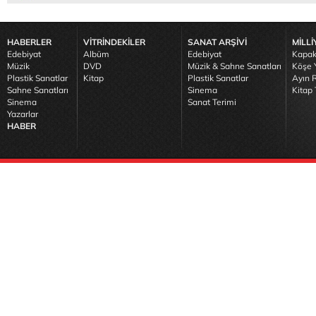
HABERLER
VİTRİNDEKİLER
SANAT ARŞİVİ
MİLLİ
Edebiyat
Albüm
Edebiyat
Kapak
Müzik
DVD
Müzik & Sahne Sanatları
Köşe Y
Plastik Sanatlar
Kitap
Plastik Sanatlar
Ayın R
Sahne Sanatları
Sinema
Kitap 
Sinema
Sanat Terimi
Yazarlar
HABER