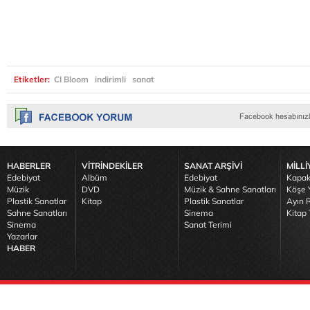
Etiketler:
CI Bloom
indirimli
sanat
HABERLER
VİTRİNDEKİLER
SANAT ARŞİVİ
MİLLİ
Edebiyat
Albüm
Edebiyat
Kapak
Müzik
DVD
Müzik & Sahne Sanatları
Köşe Y
Plastik Sanatlar
Kitap
Plastik Sanatlar
Ayın R
Sahne Sanatları
Sinema
Kitap 
Sinema
Sanat Terimi
Yazarlar
HABER