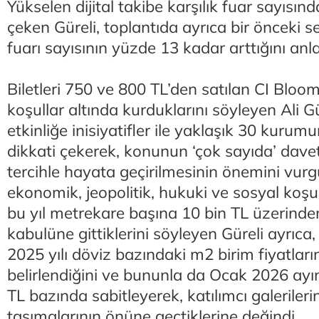
Yükselen dijital takibe karşılık fuar sayısın
çeken Güreli, toplantıda ayrıca bir önceki 
fuarı sayısının yüzde 13 kadar arttığını anla
Biletleri 750 ve 800 TL’den satılan CI Bloom
koşullar altında kurduklarını söyleyen Ali Gür
etkinliğe inisiyatifler ile yaklaşık 30 kurum
dikkati çekerek, konunun ‘çok sayıda’ davetli i
tercihle hayata geçirilmesinin önemini vur
ekonomik, jeopolitik, hukuki ve sosyal koşu
bu yıl metrekare başına 10 bin TL üzerinde
kabulüne gittiklerini söyleyen Güreli ayrıca
2025 yılı döviz bazındaki m2 birim fiyatları
belirlendiğini ve bununla da Ocak 2026 ayı
TL bazında sabitleyerek, katılımcı galerilerin
taşımalarının önüne geçtiklerine değindi.