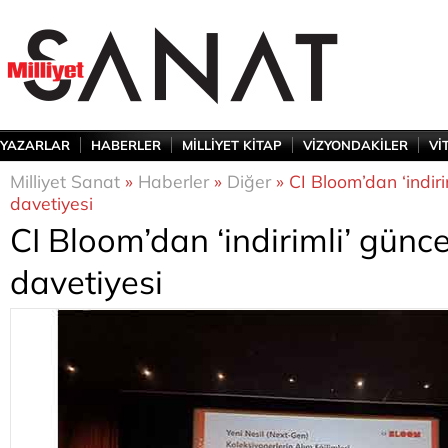
YAZARLAR
HABERLER
MİLLİYET KİTAP
VİZYONDAKİLER
Vİ
Milliyet Sanat
»
Haberler
»
Diğer
» CI Bloom’dan ‘indiri
davetiyesi
CI Bloom’dan ‘indirimli’ günc
davetiyesi