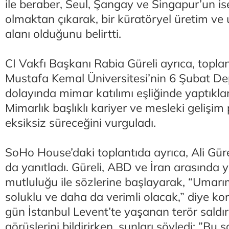
ile beraber, Seul, Şangay ve Singapur’un is
olmaktan çıkarak, bir küratöryel üretim ve 
alanı olduğunu belirtti.
CI Vakfı Başkanı Rabia Güreli ayrıca, topla
Mustafa Kemal Üniversitesi’nin 6 Şubat D
dolayında mimar katılımı eşliğinde yaptıkla
Mimarlık başlıklı kariyer ve mesleki gelişi
eksiksiz süreceğini vurguladı.
SoHo House’daki toplantıda ayrıca, Ali Gürel
da yanıtladı. Güreli, ABD ve İran arasında
mutluluğu ile sözlerine başlayarak, “Umar
soluklu ve daha da verimli olacak,” diye ko
gün İstanbul Levent’te yaşanan terör saldır
görüşlerini bildirirken, şunları söyledi: ”Bu s