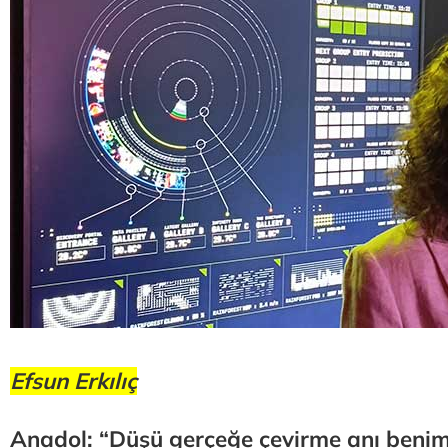
Efsun Erkılıç
Anadol: “Düşü gerçeğe çevirme anı benim