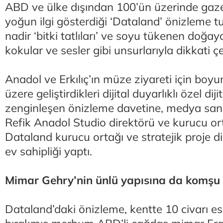
ABD ve ülke dışından 100’ün üzerinde gaze
yoğun ilgi gösterdiği ‘Dataland’ önizleme 
nadir ‘bitki tatlıları’ ve soyu tükenen doğa
kokular ve sesler gibi unsurlarıyla dikkati ç
Anadol ve Erkılıç’ın müze ziyareti için boyu
üzere geliştirdikleri dijital duyarlıklı özel diji
zenginleşen önizleme davetine, medya san
Refik Anadol Studio direktörü ve kurucu or
Dataland kurucu ortağı ve stratejik proje dir
ev sahipliği yaptı.
Mimar Gehry’nin ünlü yapısına da komşu
Dataland’daki önizleme, kentte 10 civarı es