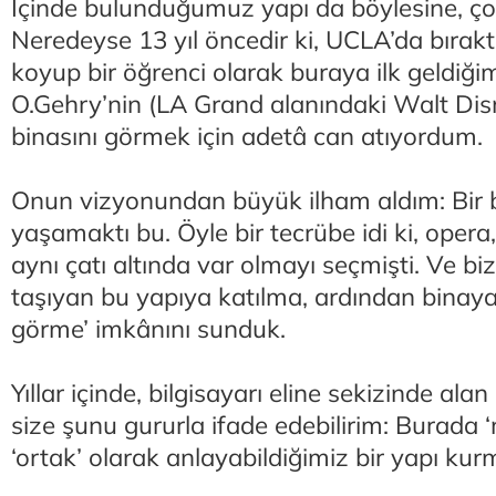
İçinde bulunduğumuz yapı da böylesine, çok
Neredeyse 13 yıl öncedir ki, UCLA’da bırak
koyup bir öğrenci olarak buraya ilk geldiğ
O.Gehry’nin (LA Grand alanındaki Walt Di
binasını görmek için adetâ can atıyordum.
Onun vizyonundan büyük ilham aldım: Bir b
yaşamaktı bu. Öyle bir tecrübe idi ki, oper
aynı çatı altında var olmayı seçmişti. Ve bi
taşıyan bu yapıya katılma, ardından binay
görme’ imkânını sunduk.
Yıllar içinde, bilgisayarı eline sekizinde ala
size şunu gururla ifade edebilirim: Burada ‘
‘ortak’ olarak anlayabildiğimiz bir yapı k