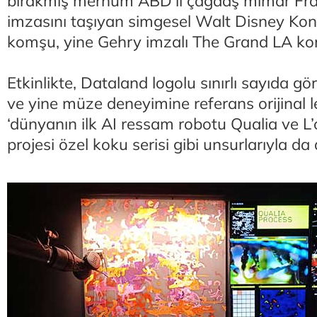
bırakmış merhum ABD’li çağdaş mimar Fra
imzasını taşıyan simgesel Walt Disney Ko
komşu, yine Gehry imzalı The Grand LA kom
Etkinlikte, Dataland logolu sınırlı sayıda gö
ve yine müze deneyimine referans orijinal le
‘dünyanın ilk AI ressam robotu Qualia ve L
projesi özel koku serisi gibi unsurlarıyla da