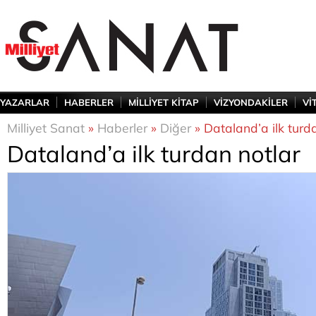
YAZARLAR
HABERLER
MİLLİYET KİTAP
VİZYONDAKİLER
Vİ
Milliyet Sanat
»
Haberler
»
Diğer
» Dataland’a ilk turd
Dataland’a ilk turdan notlar