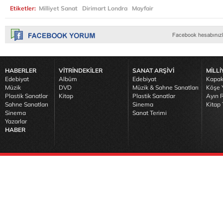
Etiketler:
Milliyet Sanat
Dirimart Londra
Mayfair
HABERLER
VİTRİNDEKİLER
SANAT ARŞİVİ
MİLLİ
Edebiyat
Albüm
Edebiyat
Kapak
Müzik
DVD
Müzik & Sahne Sanatları
Köşe Y
Plastik Sanatlar
Kitap
Plastik Sanatlar
Ayın R
Sahne Sanatları
Sinema
Kitap 
Sinema
Sanat Terimi
Yazarlar
HABER