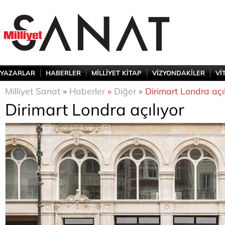
YAZARLAR
HABERLER
MİLLİYET KİTAP
VİZYONDAKİLER
Vİ
Milliyet Sanat
»
Haberler
»
Diğer
» Dirimart Londra açıl
Dirimart Londra açılıyor