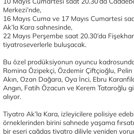
10 Mayıs Cumartesi saat 20.30’da Caddebo
Merkezi’nde,
16 Mayıs Cuma ve 17 Mayıs Cumartesi saat
Ak’la Kara sahnesinde,
22 Mayıs Perşembe saat 20.30’da Fişekha
tiyatroseverlerle buluşacak.
Bu özel prodüksiyonun oyuncu kadrosunda
Romina Özipekçi, Özdemir Çiftçioğlu, Pelin
Akın, Ozan Dağara, Oya İnci, Ebru Karanfilc
Angın, Fatih Özacun ve Kerem Tataroğlu gib
alıyor.
Tiyatro Ak’la Kara, izleyicilere polisiye ede
örneklerinden birini sahnede yaşama fırsatı
bir eseri çağdaş tiyatro diliyle yeniden yor