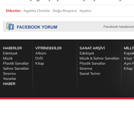
Etiketler:
Agatha Christie
Doğu Ekspresi
tiyatro
HABERLER
VİTRİNDEKİLER
SANAT ARŞİVİ
MİLLİ
Edebiyat
Albüm
Edebiyat
Kapak
Müzik
DVD
Müzik & Sahne Sanatları
Köşe Y
Plastik Sanatlar
Kitap
Plastik Sanatlar
Ayın R
Sahne Sanatları
Sinema
Kitap 
Sinema
Sanat Terimi
Yazarlar
HABER