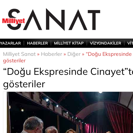
YAZARLAR
HABERLER
MİLLİYET KİTAP
VİZYONDAKİLER
Vİ
Milliyet Sanat
»
Haberler
»
Diğer
» “Doğu Ekspresinde 
gösteriler
“Doğu Ekspresinde Cinayet”t
gösteriler