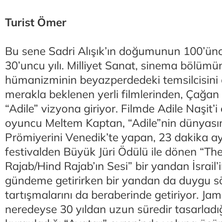
Turist Ömer
Bu sene Sadri Alışık’ın doğumunun 100’ün
30’uncu yılı. Milliyet Sanat, sinema bölümü
hümanizminin beyazperdedeki temsilcisini 
merakla beklenen yerli filmlerinden, Çağan 
“Adile” vizyona giriyor. Filmde Adile Naşit’
oyuncu Meltem Kaptan, “Adile”nin dünyasını
Prömiyerini Venedik’te yapan, 23 dakika a
festivalden Büyük Jüri Ödülü ile dönen “Th
Rajab/Hind Rajab’ın Sesi” bir yandan İsrail’i
gündeme getirirken bir yandan da duygu 
tartışmalarını da beraberinde getiriyor. J
neredeyse 30 yıldan uzun süredir tasarladığı