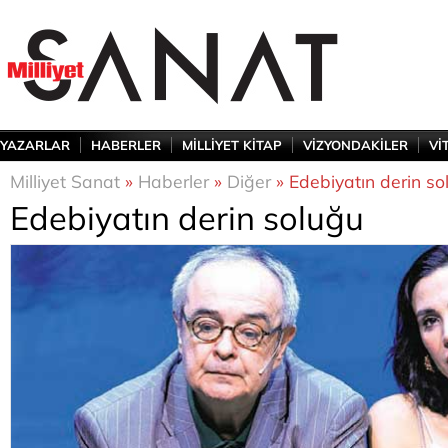
YAZARLAR
HABERLER
MİLLİYET KİTAP
VİZYONDAKİLER
Vİ
Milliyet Sanat
»
Haberler
»
Diğer
» Edebiyatın derin so
Edebiyatın derin soluğu