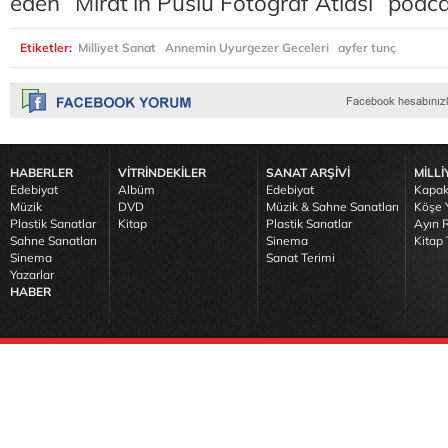
eden “Mirat’ın Puslu Fotoğraf Atlası” podcas
Etiketler:
Milliyet Sanat
Annemin Uyurgezer Geceleri
ayfer tunç
HABERLER
VİTRİNDEKİLER
SANAT ARŞİVİ
MİLLİ
Edebiyat
Albüm
Edebiyat
Kapak
Müzik
DVD
Müzik & Sahne Sanatları
Köşe Y
Plastik Sanatlar
Kitap
Plastik Sanatlar
Ayın R
Sahne Sanatları
Sinema
Kitap 
Sinema
Sanat Terimi
Yazarlar
HABER