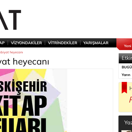
TAP
VİZYONDAKİLER
VİTRİNDEKİLER
YARIŞMALAR
Yeni
ebiyat heyecanı
Etki
yat heyecanı
BUG
Yarın
H
Ya