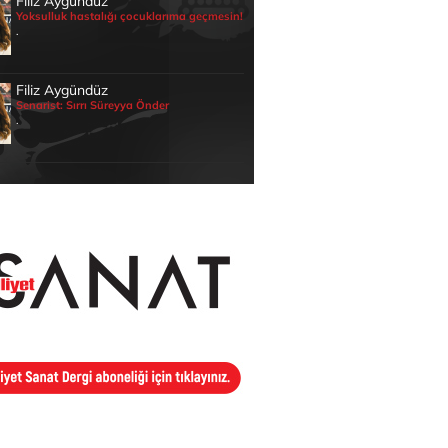
Filiz Aygündüz
Yoksulluk hastalığı çocuklarıma geçmesin!
.
Filiz Aygündüz
Senarist: Sırrı Süreyya Önder
.