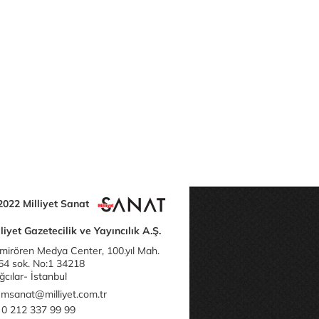
2022 Milliyet Sanat
liyet Gazetecilik ve Yayıncılık A.Ş.
mirören Medya Center, 100.yıl Mah.
64 sok. No:1 34218
cılar- İstanbul
msanat@milliyet.com.tr
0 212 337 99 99