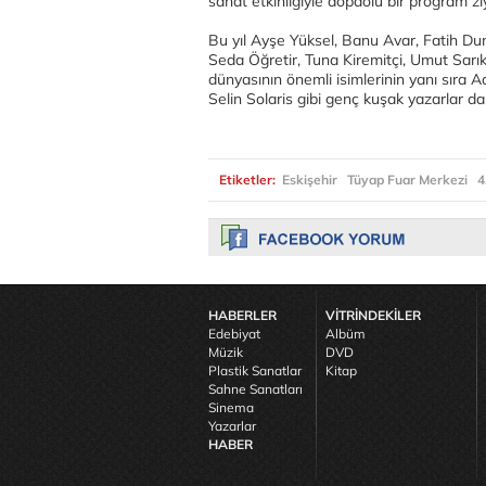
sanat etkinliğiyle dopdolu bir program ziy
Bu yıl Ayşe Yüksel, Banu Avar, Fatih D
Seda Öğretir, Tuna Kiremitçi, Umut Sarı
dünyasının önemli isimlerinin yanı sıra 
Selin Solaris gibi genç kuşak yazarlar da
Etiketler:
Eskişehir
Tüyap Fuar Merkezi
4
HABERLER
VİTRİNDEKİLER
Edebiyat
Albüm
Müzik
DVD
Plastik Sanatlar
Kitap
Sahne Sanatları
Sinema
Yazarlar
HABER