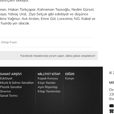
aretçileri bekliyor.
uman, Hakan Türkçapar, Kahraman Tazeoğlu, Nedim Gürsel,
kaya, Yalvaç Ural, Ziya Selçuk gibi edebiyat ve düşünce
Adora Yağmur, Aslı Arslan, Emre Gül, Loresima, N.G. Kabal ve
 fuarda yer alacak.
. Kitap Fuarı
© 
SANAT ARŞİVİ
MİLLİYET KİTAP
DİĞER
Edebiyat
Kapak Konusu
Künye
Mil
Müzik & Sahne Sanatları
Köşe Yazıları
Plastik Sanatlar
Ayın Röportajı
De
Sinema
Kitap Tanıtımları
22
Sanat Terimi
Bağ