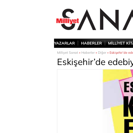
YAZARLAR
HABERLER
MİLLİYET Kİ
Milliyet Sanat
»
Haberler
»
Diğer
» Eskişehir’de ed
Eskişehir’de edebi