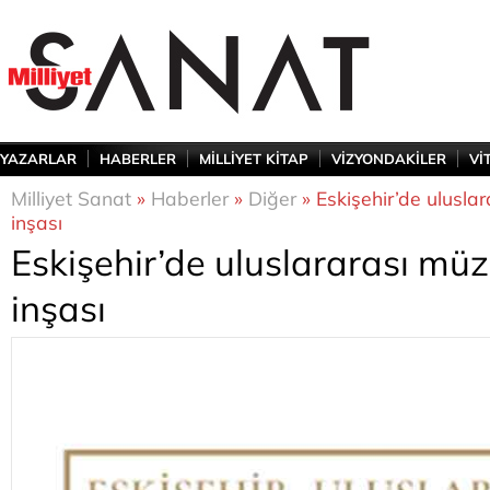
YAZARLAR
HABERLER
MİLLİYET KİTAP
VİZYONDAKİLER
Vİ
Milliyet Sanat
»
Haberler
»
Diğer
» Eskişehir’de uluslar
inşası
Eskişehir’de uluslararası müz
inşası