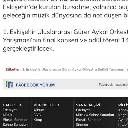
Eskişehir’de kurulan bu sahne, yalnızca bu
geleceğin müzik dünyasına da not düşen bir
1. Eskişehir Uluslararası Gürer Aykal Orkest
Yarışması’nın final konseri ve ödül töreni 
gerçekleştirilecek.
Etiketler:
1. Eskişehir Uluslararası Gürer Aykal Orkestra Şefliği Yarışması
HABERLER
VİTRİNDEKİLER
SANAT ARŞİVİ
MİLLİ
Edebiyat
Albüm
Edebiyat
Kapak
Müzik
DVD
Müzik & Sahne Sanatları
Köşe Y
Plastik Sanatlar
Kitap
Plastik Sanatlar
Ayın R
Sahne Sanatları
Sinema
Kitap 