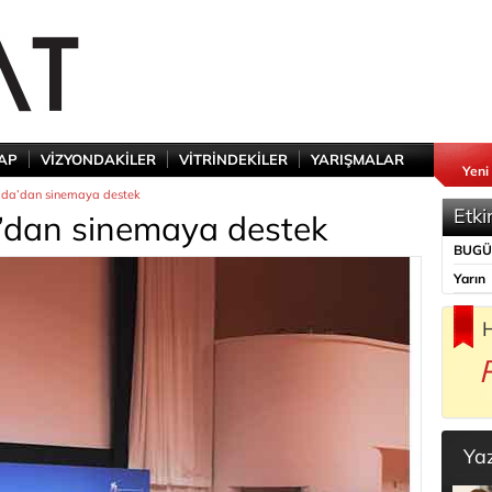
TAP
VİZYONDAKİLER
VİTRİNDEKİLER
YARIŞMALAR
Yeni
ada’dan sinemaya destek
Etki
’dan sinemaya destek
BUG
Yarın
H
Ya