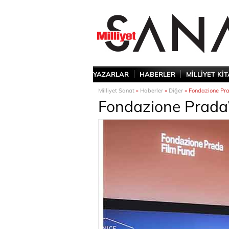
YAZARLAR
HABERLER
MİLLİYET Kİ
Milliyet Sanat
»
Haberler
»
Diğer
» Fondazione Pr
Fondazione Prada