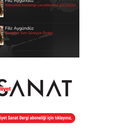
Filiz Aygündüz
Yoksulluk hastalığı çocuklarıma geçmesin!
.
Filiz Aygündüz
Senarist: Sırrı Süreyya Önder
.