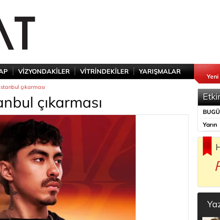
TAP
VİZYONDAKİLER
VİTRİNDEKİLER
YARIŞMALAR
Yeni
İstanbul çıkarması
Etki
anbul çıkarması
BUG
Yarın
H
Ya