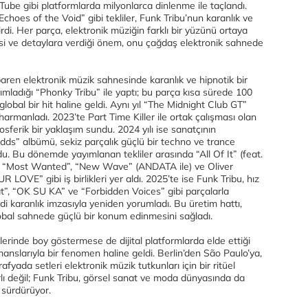
Tube gibi platformlarda milyonlarca dinlenme ile taçlandı.
hoes of the Void” gibi tekliler, Funk Tribu’nun karanlık ve
irdi. Her parça, elektronik müziğin farklı bir yüzünü ortaya
si ve detaylara verdiği önem, onu çağdaş elektronik sahnede
baren elektronik müzik sahnesinde karanlık ve hipnotik bir
yayımladığı “Phonky Tribu” ile yaptı; bu parça kısa sürede 100
obal bir hit haline geldi. Aynı yıl “The Midnight Club GT”
harmanladı. 2023’te Part Time Killer ile ortak çalışması olan
sferik bir yaklaşım sundu. 2024 yılı ise sanatçının
 Odds” albümü, sekiz parçalık güçlü bir techno ve trance
u. Bu dönemde yayımlanan tekliler arasında “All Of It” (feat.
”, “Most Wanted”, “New Wave” (ANDATA ile) ve Oliver
OVE” gibi iş birlikleri yer aldı. 2025’te ise Funk Tribu, hız
”, “OK SU KA” ve “Forbidden Voices” gibi parçalarla
di karanlık imzasıyla yeniden yorumladı. Bu üretim hattı,
al sahnede güçlü bir konum edinmesini sağladı.
erinde boy göstermese de dijital platformlarda elde ettiği
rmanslarıyla bir fenomen haline geldi. Berlin’den São Paulo’ya,
yada setleri elektronik müzik tutkunları için bir ritüel
nırlı değil; Funk Tribu, görsel sanat ve moda dünyasında da
 sürdürüyor.