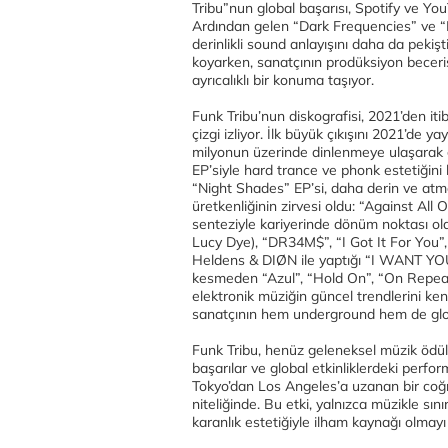
Tribu”nun global başarısı, Spotify ve You
Ardından gelen “Dark Frequencies” ve “Ec
derinlikli sound anlayışını daha da pekişt
koyarken, sanatçının prodüksiyon beceri
ayrıcalıklı bir konuma taşıyor.
Funk Tribu’nun diskografisi, 2021’den iti
çizgi izliyor. İlk büyük çıkışını 2021’de 
milyonun üzerinde dinlenmeye ulaşarak gl
EP’siyle hard trance ve phonk estetiğini 
“Night Shades” EP’si, daha derin ve atmo
üretkenliğinin zirvesi oldu: “Against All
senteziyle kariyerinde dönüm noktası old
Lucy Dye), “DR34M$”, “I Got It For You
Heldens & DIØN ile yaptığı “I WANT YOUR L
kesmeden “Azul”, “Hold On”, “On Repeat
elektronik müziğin güncel trendlerini ken
sanatçının hem underground hem de glob
Funk Tribu, henüz geleneksel müzik ödüll
başarılar ve global etkinliklerdeki perfo
Tokyo’dan Los Angeles’a uzanan bir coğraf
niteliğinde. Bu etki, yalnızca müzikle sı
karanlık estetiğiyle ilham kaynağı olmayı