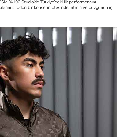
 PSM %100 Studio’da Türkiye’deki ilk performansını
cilerini sıradan bir konserin ötesinde, ritmin ve duygunun iç