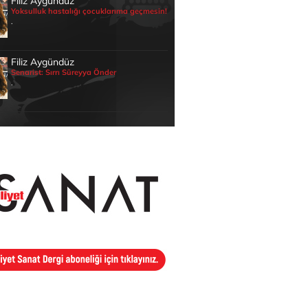
Filiz Aygündüz
Yoksulluk hastalığı çocuklarıma geçmesin!
.
Filiz Aygündüz
Senarist: Sırrı Süreyya Önder
.