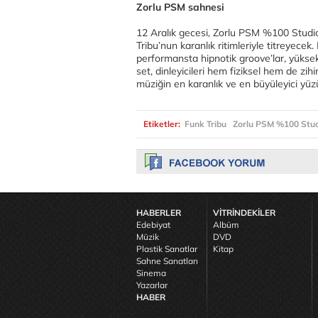
Zorlu PSM sahnesi
12 Aralık gecesi, Zorlu PSM %100 Studio
Tribu’nun karanlık ritimleriyle titreyecek
performansta hipnotik groove’lar, yüksek
set, dinleyicileri hem fiziksel hem de zi
müziğin en karanlık ve en büyüleyici yüz
Etiketler:
Funk Tribu
Zorlu PSM %100 Stu
HABERLER
VİTRİNDEKİLER
Edebiyat
Albüm
Müzik
DVD
Plastik Sanatlar
Kitap
Sahne Sanatları
Sinema
Yazarlar
HABER