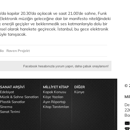
’da kapılar 20.30’da açılacak ve saat 21.00’de sahne, Funk
. Elektronik müziğin geleceğine dair bir manifesto niteliğindeki
 enerjili geçişler ve beklenmedik ses katmanlarıyla dolu bir
hinsel olarak harekete geçirecek. İstanbul, bu gece elektronik
üyle tanışacak.
dio
Raven Projekt
© 
SANAT ARŞİVİ
MİLLİYET KİTAP
DİĞER
Edebiyat
Kapak Konusu
Künye
Mil
Müzik & Sahne Sanatları
Köşe Yazıları
Plastik Sanatlar
Ayın Röportajı
De
Sinema
Kitap Tanıtımları
22
Sanat Terimi
Bağ