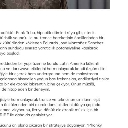
üktör Funk Tribu, hipnotik ritimleri rüya gibi, eterik
fütüristik sound’u ile nu-trance hareketinin öncülerinden biri
üzik kültüründen köklenen Eduardo Jose Montañez Sanchez,
ların sunduğu sınırsız yaratıcılık potansiyeline kapılarak
aya başladı.
rı reddeden bir yapı üzerine kurulu Latin Amerika kökenli
hno ve darkwave etkilerini harmanlayarak kendi özgün dilini
etiğiyle birleşerek hem underground hem de mainstream
alarında hissedilen yoğun bas frekansları, endüstriyel tınılar
eta bir elektronik labirentin içine çekiyor. Onun müziği,
e de hitap eden bir deneyim.
jisiyle harmanlayarak trance ve tekno’nun sınırlarını eşit
 öncülerinden biri olarak dans pistlerini dünya çapında
emde vizyonunu, ileriye dönük elektronik müzik için bir
RIBE ile daha da genişletiyor.
 gücünü ön plana çıkaran bir stratejiye dayanıyor. “Phonky