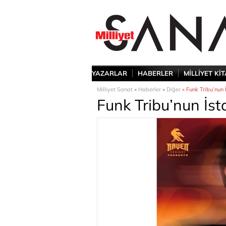
YAZARLAR
HABERLER
MİLLİYET Kİ
Milliyet Sanat
»
Haberler
»
Diğer
» Funk Tribu’nun 
Funk Tribu’nun İst