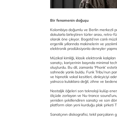
Bir fenomenin doğuşu
Kolombiya doğumlu ve Berlin merkezli prod
dokularla birleştiren türler arası, retro-
olarak öne çıkıyor. Bogotá’nın canlı m
ergenlik yıllarında makinelerin ve yazılım
elektronik prodüksiyonla deneyler yapm
Müzikal kimliği, klasik elektronik kalıpla
sanatçı, kariyerinin başında minimal tec
oluşturdu. Bu dil, zamanla ‘Phonk’ est
sahnede yankı buldu. Funk Tribu’nun parç
ve hipnotik vokal kesitleri, dinleyiciyi ad
yalnızca kulaklara değil, zihne ve beden
Nostaljik öğeleri son teknoloji kulüp ener
ölçüde zorlayan ve Nu-trance sound’unun
yeniden şekillendiren sanatçı ve son dön
platform olan yeni kurduğu plak şirketi T
Sanatçının diskografisi, tekil parçaların