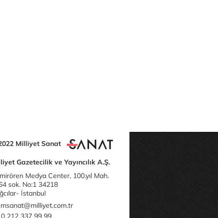
2022 Milliyet Sanat
liyet Gazetecilik ve Yayıncılık A.Ş.
mirören Medya Center, 100.yıl Mah.
64 sok. No:1 34218
cılar- İstanbul
msanat@milliyet.com.tr
0 212 337 99 99