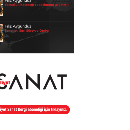
Filiz Aygündüz
Yoksulluk hastalığı çocuklarıma geçmesin!
.
Filiz Aygündüz
Senarist: Sırrı Süreyya Önder
.