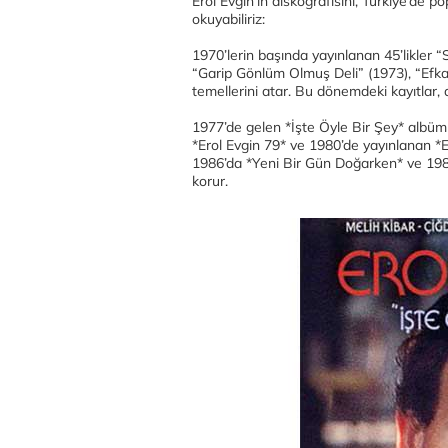
Erol Evgin’in diskografisini, Türkiye’de p
okuyabiliriz:
1970’lerin başında yayınlanan 45’likler 
“Garip Gönlüm Olmuş Deli” (1973), “Efkar
temellerini atar. Bu dönemdeki kayıtlar, a
1977’de gelen *İşte Öyle Bir Şey* albümü
*Erol Evgin 79* ve 1980’de yayınlanan *Er
1986’da *Yeni Bir Gün Doğarken* ve 1987’
korur.