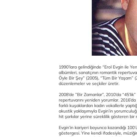
1990’lara gelindiğinde “Erol Evgin ile Y
albümleri, sanatçının romantik repertuvarı
Öyle Bir Şey” (2005), “Tüm Bir Yaşam” (
düzenlemeler ve seçkiler üretir.
2008’de ”Bir Zamanlar”, 2010’da “45’lik
repertuvarını yeniden yorumlar. 2016’da y
farklı kuşaklardan kadın vokallerle yaptığı
akustik yaklaşımıyla Evgin’in yorumculuğ
hit şarkılar yerine süreklilik gösteren bir
Evgin’in kariyeri boyunca kazandığı 100’ü
göstergesi. Yine kendi ifadesiyle, müziği