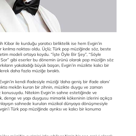
 Kibar ile kurduğu yaratıcı birliktelik ise hem Evgin’in
r kırılma noktası oldu. Üçlü; Türk pop müziğinde söz, beste
etim modeli ortaya koydu. “İşte Öyle Bir Şey”, “Söyle
Sor” gibi eserler bu dönemin ürünü olarak pop müziğin söz
kıların yakaladığı büyük başarı, Evgin’in müzikte kalıcı bir
iderek daha fazla müziğe bıraktı.
gin’in kendi ifadesiyle müziği ‘daha geniş bir ifade alanı’
rlıkta mekân kuran bir zihnin, müzikte duygu ve zaman
 konusuydu. Nitekim Evgin’in sahne estetiğinde ve
k, denge ve yapı duygusu mimarlık kökeninin izlerini açıkça
 anlayışın sahnede kurulan müzikal dünyaya dönüşmesiyle
Evgin’i Türk pop müziğinde ayrıksı ve kalıcı bir konuma