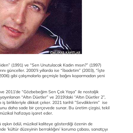
eniden” (1991) ve “Sen Unutulacak Kadın mısın?” (1997)
nı günceller. 2000’li yıllarda ise “İbadetim” (2003), “İşte
2006) gibi çalışmalarla geçmişle bağını koparmadan yeni
” ve 2011’de “Gözbebeğim Sen Çok Yaşa” ile nostaljik
ayınlanan “Altın Düetler” ve 2019’daki “Altın Düetler 2”,
 iş birlikleriyle dikkat çeker. 2021 tarihli ”Sevdiklerim” ise
unu daha sade bir çerçevede sunar. Bu üretim çizgisi, tekil
 müzikal hafızaya işaret eder.
 aşkın ödül, müzikal kaliteye gösterdiği özenin de
nde ‘kültür düzeyinin berraklığını’ koruma çabası, sanatçıyı