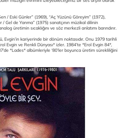
opüler müziğin evrimini izleyebileceğimiz bir ses arşivi olarak
“Sen / Eski Günler” (1969), “Aç Yüzünü Göreyim” (1972),
 / Gel de Yanma” (1975) sanatçının müzikal dilinin
nalog üretimin sıcaklığını ve söz merkezli anlatımı barındırır.
, Evgin’in kariyerinde bir dönüm noktasıdır. Onu 1979 tarihli
ol Evgin ve Renkli Dünyası* izler. 1984’te *Erol Evgin 84*,
de *Lades* albümleriyle ‘80’ler boyunca üretim sürekliliğini