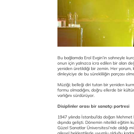
Bu bağlamda Erol Evgin’in sahneyle kurdu
onun için yalnızca icra edilen bir alan d
yeniden üretildiği bir zemin. Her yorum, 
dinleyiciye de bu sürekliliğin parçası olma
Müziği; belleği diri tutan bir yeniden kur
formu olmadığını, doğru ellerde bir kültü
varlığını sürdürüyor.
Disiplinler arası bir sanatçı portresi
1947 yılında İstanbul’da doğan Mehmet Erol
dışında gelişti. Dönemin nitelikli eğiti
Güzel Sanatlar Üniversitesi’nde aldığı mim
ailesel beklentilerle uyumlu olduğu kadar,