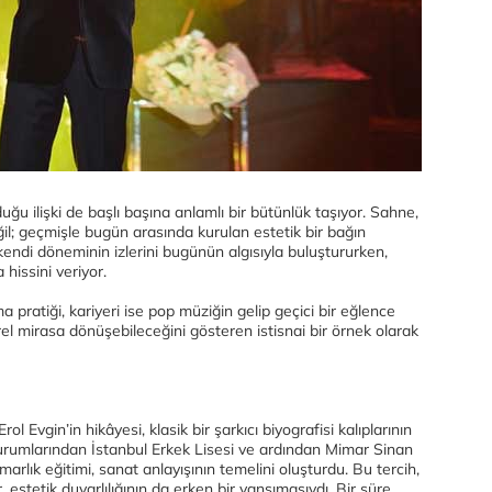
ğu ilişki de başlı başına anlamlı bir bütünlük taşıyor. Sahne,
eğil; geçmişle bugün arasında kurulan estetik bir bağın
kendi döneminin izlerini bugünün algısıyla buluştururken,
 hissini veriyor.
ma pratiği, kariyeri ise pop müziğin gelip geçici bir eğlence
rel mirasa dönüşebileceğini gösteren istisnai bir örnek olarak
 Evgin’in hikâyesi, klasik bir şarkıcı biyografisi kalıplarının
m kurumlarından İstanbul Erkek Lisesi ve ardından Mimar Sinan
arlık eğitimi, sanat anlayışının temelini oluşturdu. Bu tercih,
 estetik duyarlılığının da erken bir yansımasıydı. Bir süre