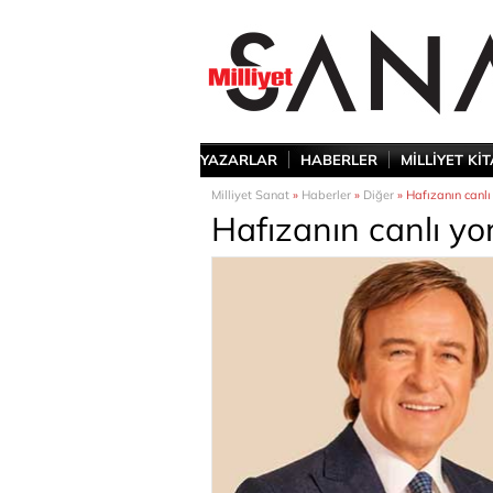
YAZARLAR
HABERLER
MİLLİYET Kİ
Milliyet Sanat
»
Haberler
»
Diğer
» Hafızanın canl
Hafızanın canlı y