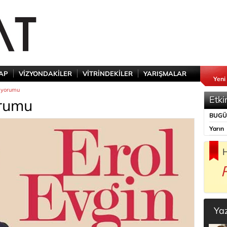
TAP
VİZYONDAKİLER
VİTRİNDEKİLER
YARIŞMALAR
Yeni
ı yorumu
Etki
orumu
BUG
Yarın
H
Ya