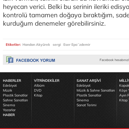
heyecan verici. Belki bu serinin ileriki edis
kontrolü tamamen doğaya bıraktığım, sade
kurduğum denemeler görebilirsiniz.
Etiketler:
Handan Akyürek
sergi
Eser Epo¨zdemir
HABERLER
VİTRİNDEKİLER
SANAT ARŞİVİ
MİLLİ
Edebiyat
Albüm
Edebiyat
Kapak
Müzik
DVD
Müzik & Sahne Sanatları
Köşe Y
Plastik Sanatlar
Kitap
Plastik Sanatlar
Ayın R
Sahne Sanatları
Sinema
Kitap 
Sinema
Sanat Terimi
Yazarlar
HABER