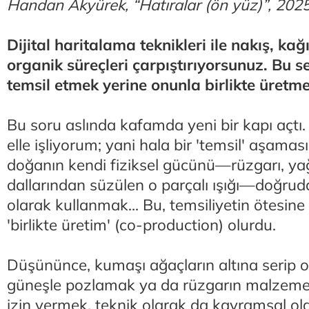
Handan Akyürek, “Hatıralar (ön yüz)”, 202
Dijital haritalama teknikleri ile nakış, kağ
organik süreçleri çarpıştırıyorsunuz. Bu 
temsil etmek yerine onunla birlikte üre
Bu soru aslında kafamda yeni bir kapı açtı. Ş
elle işliyorum; yani hala bir 'temsil' aşam
doğanın kendi fiziksel gücünü—rüzgarı, y
dallarından süzülen o parçalı ışığı—doğruda
olarak kullanmak... Bu, temsiliyetin ötesine
'birlikte üretim' (co-production) olurdu.
Düşününce, kumaşı ağaçların altına serip 
güneşle pozlamak ya da rüzgarın malzem
izin vermek, teknik olarak da kavramsal ol