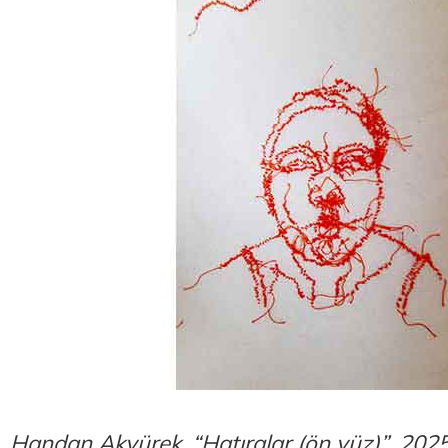
Handan Akyürek, “Hatıralar (ön yüz)”, 202