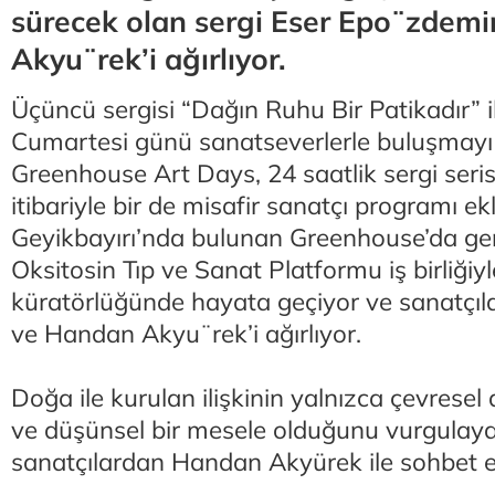
sürecek olan sergi Eser Epo¨zdem
Akyu¨rek’i ağırlıyor.
Üçüncü sergisi “Dağın Ruhu Bir Patikadır” 
Cumartesi günü sanatseverlerle buluşmayı
Greenhouse Art Days, 24 saatlik sergi seri
itibariyle bir de misafir sanatçı programı ek
Geyikbayırı’nda bulunan Greenhouse’da ger
Oksitosin Tıp ve Sanat Platformu iş birliğiy
küratörlüğünde hayata geçiyor ve sanatçıl
ve Handan Akyu¨rek’i ağırlıyor.
Doğa ile kurulan ilişkinin yalnızca çevresel 
ve düşünsel bir mesele olduğunu vurgulaya
sanatçılardan Handan Akyürek ile sohbet et