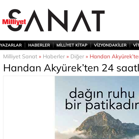
YAZARLAR
HABERLER
MİLLİYET KİTAP
VİZYONDAKİLER
Vİ
Milliyet Sanat
»
Haberler
»
Diğer
» Handan Akyürek’ten
Handan Akyürek’ten 24 saatli