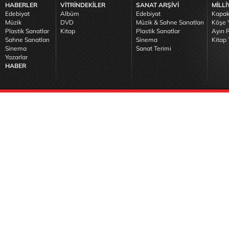
HABERLER
VİTRİNDEKİLER
SANAT ARŞİVİ
MİLLİ
Edebiyat
Albüm
Edebiyat
Kapak
Müzik
DVD
Müzik & Sahne Sanatları
Köşe Y
Plastik Sanatlar
Kitap
Plastik Sanatlar
Ayın R
Sahne Sanatları
Sinema
Kitap 
Sinema
Sanat Terimi
Yazarlar
HABER