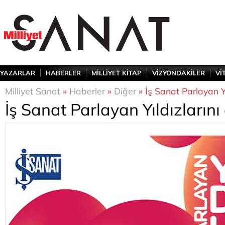
YAZARLAR
HABERLER
MİLLİYET KİTAP
VİZYONDAKİLER
Vİ
Milliyet Sanat
»
Haberler
»
Diğer
» İş Sanat Parlayan Yı
İş Sanat Parlayan Yıldızlarını