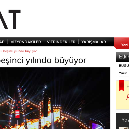
TAP
VİZYONDAKİLER
VİTRİNDEKİLER
YARIŞMALAR
Yeni
li beşinci yılında büyüyor
Etki
beşinci yılında büyüyor
BUG
Yarın
H
Ya