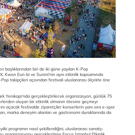
en başlıklarından biri de iki güne yayılan K-Pop
, Kwon Eun-bi ve Sunmi'nin aynı etkinlik kapsamında
Pop takipçileri açısından festivali uluslararası ölçekte öne
ark Yenikapı'nda gerçekleştirilecek organizasyon, günlük 75
erlerden oluşan bir etkinlik olmanın ötesine geçmeyi
ını açacak festivalde ziyaretçiler konserlerin yanı sıra e-spor
ları, marka deneyim alanları ve gastronomi duraklarında da
 yılki programın nasıl şekillendiğini, uluslararası sanatçı
unu organizasyonu gerçekleştiren Focus İstanbul Etkinlik