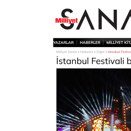
YAZARLAR
HABERLER
MİLLİYET Kİ
Milliyet Sanat
»
Haberler
»
Diğer
» İstanbul Festiva
İstanbul Festivali 