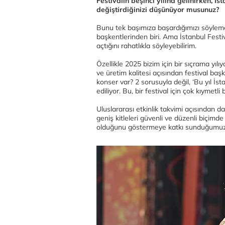
Festivalin beşinci yılına gelinirken, İs
değiştirdiğinizi düşünüyor musunuz?
Bunu tek başımıza başardığımızı söylemek
başkentlerinden biri. Ama İstanbul Festiva
açtığını rahatlıkla söyleyebilirim.
Özellikle 2025 bizim için bir sıçrama yılıy
ve üretim kalitesi açısından festival baş
konser var? 2 sorusuyla değil, ‘Bu yıl İs
ediliyor. Bu, bir festival için çok kıymetl
Uluslararası etkinlik takvimi açısından da
geniş kitleleri güvenli ve düzenli biçimde
olduğunu göstermeye katkı sunduğumu