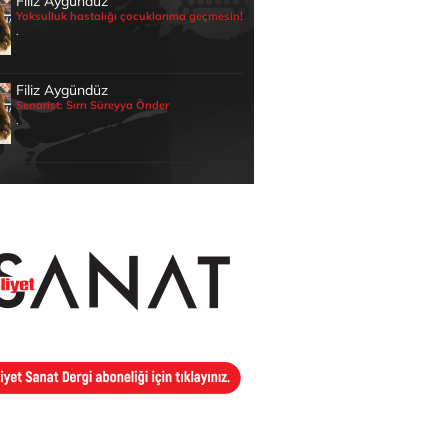
Filiz Aygündüz
Yoksulluk hastalığı çocuklarıma geçmesin!
.
Filiz Aygündüz
Senarist: Sırrı Süreyya Önder
.