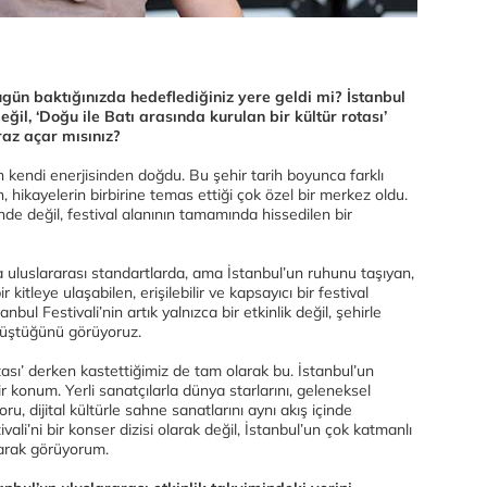
Bugün baktığınızda hedeflediğiniz yere geldi mi? İstanbul
değil, ‘Doğu ile Batı arasında kurulan bir kültür rotası’
raz açar mısınız?
’un kendi enerjisinden doğdu. Bu şehir tarih boyunca farklı
rın, hikayelerin birbirine temas ettiği çok özel bir merkez oldu.
de değil, festival alanının tamamında hissedilen bir
 uluslararası standartlarda, ama İstanbul’un ruhunu taşıyan,
 kitleye ulaşabilen, erişilebilir ve kapsayıcı bir festival
bul Festivali’nin artık yalnızca bir etkinlik değil, şehirle
nüştüğünü görüyoruz.
tası’ derken kastettiğimiz de tam olarak bu. İstanbul’un
r konum. Yerli sanatçılarla dünya starlarını, geleneksel
u, dijital kültürle sahne sanatlarını aynı akış içinde
ali’ni bir konser dizisi olarak değil, İstanbul’un çok katmanlı
olarak görüyorum.