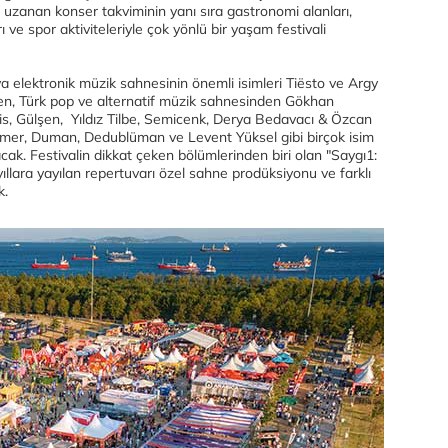
a uzanan konser takviminin yanı sıra gastronomi alanları,
ı ve spor aktiviteleriyle çok yönlü bir yaşam festivali
a elektronik müzik sahnesinin önemli isimleri Tiësto ve Argy
lırken, Türk pop ve alternatif müzik sahnesinden Gökhan
s, Gülşen, Yıldız Tilbe, Semicenk, Derya Bedavacı & Özcan
jmer, Duman, Dedublüman ve Levent Yüksel gibi birçok isim
cak. Festivalin dikkat çeken bölümlerinden biri olan "Saygı1:
ıllara yayılan repertuvarı özel sahne prodüksiyonu ve farklı
k.