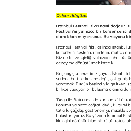
Özlem Adıgüzel
İstanbul Festivali fikri nasıl doğdu? 
Festivali’ni yalnızca bir konser serisi 
olarak tanımlıyorsunuz. Bu vizyonu bi
İstanbul Festivali fikri, aslında İstanbul
kültürlerin, seslerin, ritimlerin, mutfakla
Biz de bu zenginliği yalnızca sahne üstün
deneyime dönüştürmek istedik.
Başlangıçta hedefimiz şuydu: İstanbul’da
sadece belli bir kesime değil, çok geniş bir
yaratmak. Bugün beşinci yıla gelirken İstan
birlikte yaşayan bir buluşma alanına dö
‘Doğu ile Batı arasında kurulan kültür ro
konumu yalnızca coğrafi değil, kültürel bi
tatlarla çağdaş gastronomiyi, müzikle spor
buluşturuyoruz. Bu yüzden İstanbul Festiv
kimliğini görünür kılan bir kültür rotası 