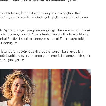
tanbul’un uluslararası etkinlik takvimindeki yerini
 iddialı olur; İstanbul zaten dünyanın en güçlü kültür
li’nin, şehrin yaz takviminde çok güçlü ve ayırt edici bir yer
dı. Ziyaretçi sayısı, program zenginliği, uluslararası görünürlük
ka bir aşamaya geçti. Artık İstanbul Festivali yalnızca ‘Hangi
tanbul Festivali nasıl bir deneyim sunacak?’ sorusuyla takip
i bir dönüşüm.
 İstanbul’un büyük ölçekli prodüksiyonları karşılayabilen,
 ağırlayabilen, aynı zamanda yerel enerjisini koruyan bir şehir
zu düşünüyorum.