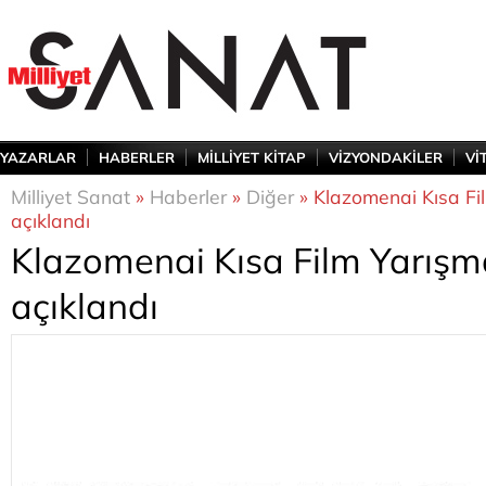
YAZARLAR
HABERLER
MİLLİYET KİTAP
VİZYONDAKİLER
Vİ
Milliyet Sanat
»
Haberler
»
Diğer
» Klazomenai Kısa Film
açıklandı
Klazomenai Kısa Film Yarışmas
açıklandı