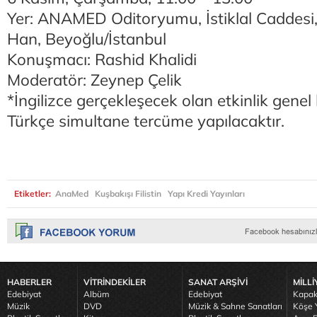
Yer: ANAMED Oditoryumu, İstiklal Caddesi
Han, Beyoğlu/İstanbul
Konuşmacı: Rashid Khalidi
Moderatör: Zeynep Çelik
*İngilizce gerçekleşecek olan etkinlik genel k
Türkçe simultane tercüme yapılacaktır.
Etiketler:
AnaMed
Kuşbakışı Filistin
Yapı Kredi Yayınları
HABERLER
VİTRİNDEKİLER
SANAT ARŞİVİ
MİLLİ
Edebiyat
Albüm
Edebiyat
Kapak
Müzik
DVD
Müzik & Sahne Sanatları
Köşe Y