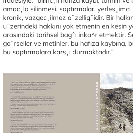
ifadesiyle, “bilinc¸li hafıza kaybı, tarihin ve
amac¸la silinmesi, saptırmalar, yerles¸imci
kronik, vazgec¸ilmez o¨zelligˆidir. Bir halkı
u¨zerindeki hakkını yok etmenin en kesin y
arasındaki tarihsel bagˆı inka^r etmektir. 
go¨rseller ve metinler, bu hafıza kaybına, 
bu saptırmalara kars¸ı durmaktadır.”