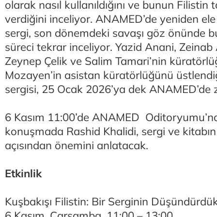
olarak nasıl kullanıldığını ve bunun Filistin 
verdiğini inceliyor. ANAMED’de yeniden ele a
sergi, son dönemdeki savaşı göz önünde bu
süreci tekrar inceliyor. Yazid Anani, Zeina
Zeynep Çelik ve Salim Tamari’nin küratörl
Mozayen’in asistan küratörlüğünü üstlendiği
sergisi, 25 Ocak 2026’ya dek ANAMED’de zi
6 Kasım 11:00’de ANAMED Oditoryumu’nd
konuşmada Rashid Khalidi, sergi ve kitabın
açısından önemini anlatacak.
Etkinlik
Kuşbakışı Filistin: Bir Serginin Düşündürdük
6 Kasım, Çarşamba, 11:00 – 13:00