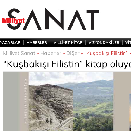
YAZARLAR
HABERLER
MİLLİYET KİTAP
VİZYONDAKİLER
Vİ
Milliyet Sanat
»
Haberler
»
Diğer
» “Kuşbakışı Filistin” 
“Kuşbakışı Filistin” kitap oluy