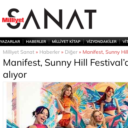
YAZARLAR
HABERLER
MİLLİYET KİTAP
VİZYONDAKİLER
Vİ
Milliyet Sanat
»
Haberler
»
Diğer
» Manifest, Sunny Hill
Manifest, Sunny Hill Festival
alıyor