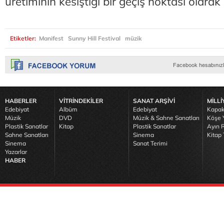
üretiminin kesiştiği bir geçiş noktası olara
Etiketler:
Manifest
Sunny Hill Festival
müzik
HABERLER
VİTRİNDEKİLER
SANAT ARŞİVİ
MİLLİ
Edebiyat
Albüm
Edebiyat
Kapak
Müzik
DVD
Müzik & Sahne Sanatları
Köşe Y
Plastik Sanatlar
Kitap
Plastik Sanatlar
Ayın R
Sahne Sanatları
Sinema
Kitap 
Sinema
Sanat Terimi
Yazarlar
HABER