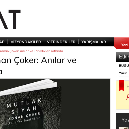
TAP
VİZYONDAKİLER
VİTRİNDEKİLER
YARIŞMALAR
Yeni
Adnan Çoker: Anılar ve Tanıklıklar' raflarda
Etki
an Çoker: Anılar ve
BUG
a
Yarın
H
Ya