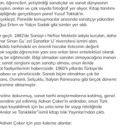
ı, öğrencileri, yetiştirdiği sanatçılar ve sanat dünyasının
şleri, anıları ve çok sayıda fotoğraf yer alıyor. Kitap tanıtımı
hipliğinde gerçekleşen panel Yusuf Taktak'ın
çekleşti. Panelde konuşmacılar arasında sanatçıyı yakından
z Erten ve Yalçın Sadak gibi isimler yer aldı.
geçti. 1882’de Sanayi-i Nefise Mektebi adıyla kurulan, daha
r Sinan Gu¨zel Sanatlar U¨niversitesi ismini alan,
 köklü tarihindeki en önemli hocalar listesinin değerli
 çok sayıda öğrencinin yanı sıra onları birer entelektüel olarak
ş bir eğitimcidir. Bilgi olmadan sanatın olmayacağına inanan
t sanat sergisini açan sanatçı olması, onun ileride
 faaliyetlerinin habercisidir. 1960’lı yıllarda Türkiye’de
 babası ve yöneticisidir. Sanatı biçim olmaktan çok bir
ans, Osmanlı, Selçuklu, İtalyan Rönesansı gibi birçok dönemi
resmine aktarmıştır.
neline dokunmuş, sanat tarihi araştırmalarına katılmış, genel
ği kendine yol edinmiş Adnan Çoker’in ardından, onun Türk
ortaya koyabilmek için bu usta isme bir saygı niteliğinde
ar ve Tanıklıklar”isimli kitap Islık Yayınları'ndan çıktı.
 Adnan Çoker için yazı kaleme alanlar: