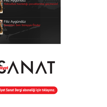
Filiz Aygündüz
Yoksulluk hastalığı çocuklarıma geçmesin!
.
Filiz Aygündüz
Senarist: Sırrı Süreyya Önder
.