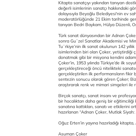
Kitapta sanatçıyı yakından tanıyan dostlar
değerli isimlerinin sanatçı hakkındaki görü
dolayısıyla Beyoğlu Belediyesi'nin ev sa
moderatörlüğünde 21 Ekim tarihinde ger
tanıyan Bedri Baykam, Hülya Düzenli, Oğu
Türk sanat dünyasından bir Adnan Çoker 
sonra Gu¨zel Sanatlar Akademisi ve Mima
Tu¨rkiye’nin ilk sanat okulunun 142 yıllık
isimlerinden biri olan Çoker, yetiştirdiği
donatmak gibi bir misyona kendini adamı
Çoker’in, 1953 yılında Türkiye’de ilk soyu
gerçekleştireceği öncü nitelikteki sanatsal
gerçekleştirilen ilk performansların fikir
sentezin sonucu olarak gören Çoker; Biz
araştırarak renk ve mimari simgeleri ile 
Birçok sanatçı, sanat insanı ve profesyo
bir hocalıktan daha geniş bir eğitimcili
sanatına kattıkları, sanatı ve etkilerini 
hazırlanan “Adnan Çoker, Mutlak Siyah: Anıl
Oğuz Erten’in yayına hazırladığı kitapta,
Asuman Çoker