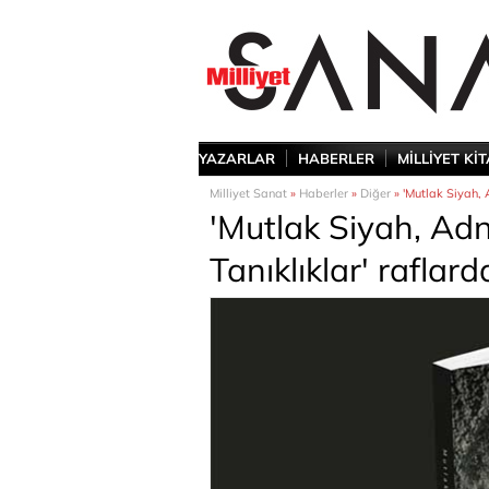
YAZARLAR
HABERLER
MİLLİYET Kİ
Milliyet Sanat
»
Haberler
»
Diğer
» 'Mutlak Siyah, 
'Mutlak Siyah, Adn
Tanıklıklar' raflard