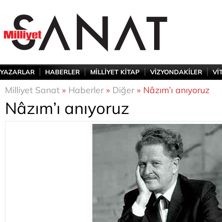
YAZARLAR
HABERLER
MİLLİYET KİTAP
VİZYONDAKİLER
Vİ
Milliyet Sanat
»
Haberler
»
Diğer
» Nâzım’ı anıyoruz
Nâzım’ı anıyoruz