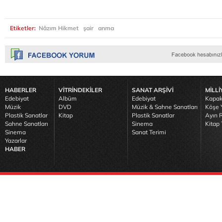
Etiketler:
Nâzım Hikmet
şair
anma
HABERLER
VİTRİNDEKİLER
SANAT ARŞİVİ
MİLLİ
Edebiyat
Albüm
Edebiyat
Kapak
Müzik
DVD
Müzik & Sahne Sanatları
Köşe Y
Plastik Sanatlar
Kitap
Plastik Sanatlar
Ayın R
Sahne Sanatları
Sinema
Kitap 
Sinema
Sanat Terimi
Yazarlar
HABER