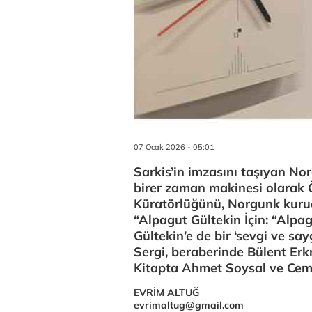
07 Ocak 2026 - 05:01
Sarkis’in imzasını taşıyan Nor
birer zaman makinesi olarak 
Küratörlüğünü, Norgunk kuruc
“Alpagut Gültekin İçin: “Alpagu
Gültekin’e de bir ‘sevgi ve sa
Sergi, beraberinde Bülent Erkm
Kitapta Ahmet Soysal ve Cem İl
EVRİM ALTUĞ
evrimaltug@gmail.com