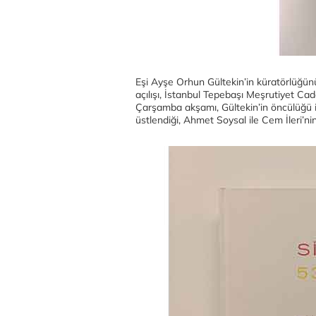
Eşi Ayşe Orhun Gültekin’in küratörlüğünü y
açılışı, İstanbul Tepebaşı Meşrutiyet C
Çarşamba akşamı, Gültekin’in öncülüğü il
üstlendiği, Ahmet Soysal ile Cem İleri’nin 