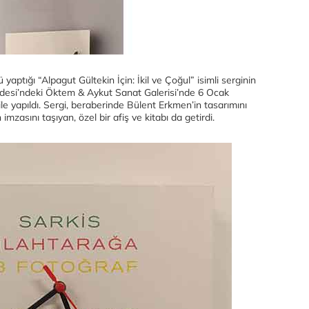
aptığı “Alpagut Gültekin İçin: İkil ve Çoğul” isimli serginin
addesi’ndeki Öktem & Aykut Sanat Galerisi’nde 6 Ocak
e yapıldı. Sergi, beraberinde Bülent Erkmen’in tasarımını
imzasını taşıyan, özel bir afiş ve kitabı da getirdi.