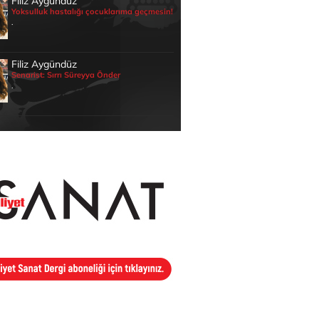
Filiz Aygündüz
Yoksulluk hastalığı çocuklarıma geçmesin!
.
Filiz Aygündüz
Senarist: Sırrı Süreyya Önder
.