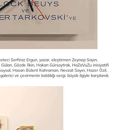
zeteci Serfiraz Ergun, yazar, eleştirmen Zeynep Sayın,
co Gülan, Gözde İlkin, Hakan Gürsoytrak, HaZaVuZu inisiyatifi
 Soysal, Hasan Bülent Kahraman, Nevzat Sayın, Hazer Özil,
lerici ve çevirmenin katıldığı sergi, büyük ilgiyle karşılandı.