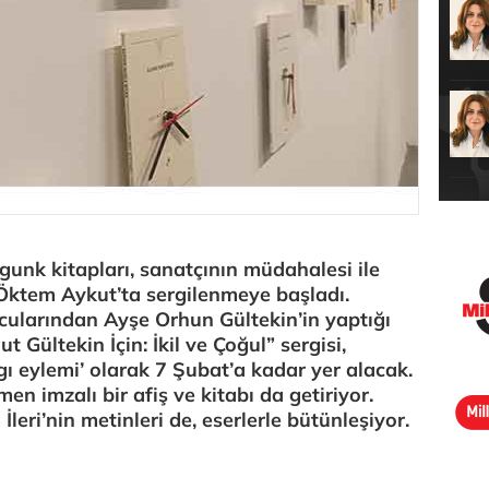
gunk kitapları, sanatçının müdahalesi ile
Öktem Aykut’ta sergilenmeye başladı.
ularından Ayşe Orhun Gültekin’in yaptığı
t Gültekin İçin: İkil ve Çoğul” sergisi,
ygı eylemi’ olarak 7 Şubat’a kadar yer alacak.
en imzalı bir afiş ve kitabı da getiriyor.
eri’nin metinleri de, eserlerle bütünleşiyor.