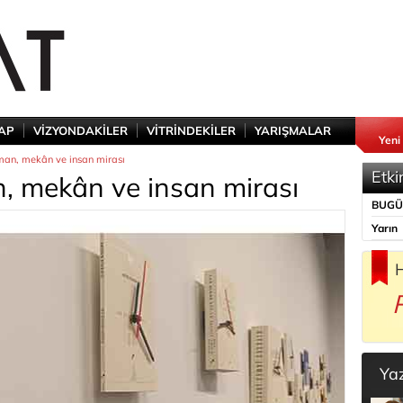
TAP
VİZYONDAKİLER
VİTRİNDEKİLER
YARIŞMALAR
Yeni
an, mekân ve insan mirası
Etki
, mekân ve insan mirası
BUG
Yarın
H
Ya