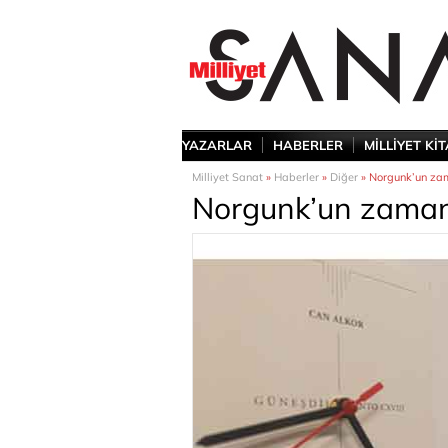
YAZARLAR
HABERLER
MİLLİYET Kİ
Milliyet Sanat
»
Haberler
»
Diğer
» Norgunk’un zam
Norgunk’un zaman