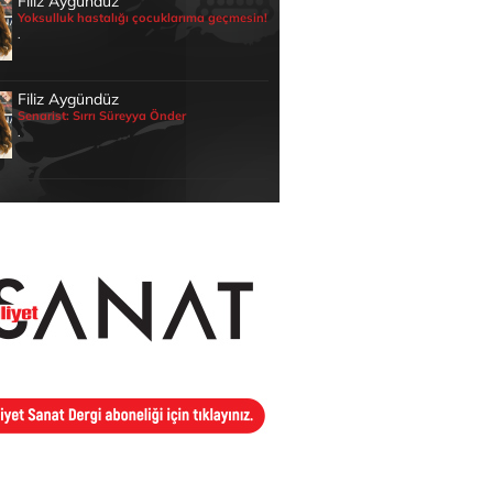
Filiz Aygündüz
Yoksulluk hastalığı çocuklarıma geçmesin!
.
Filiz Aygündüz
Senarist: Sırrı Süreyya Önder
.