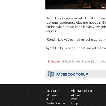
Oyun, karşıt cephelerdeki iki askerin s
rastlantı, esrarengiz olaylara gebedir. Gi
birbirleriyle hem de kendileriyle yüzleşirl
değildir.
“Kendimizle yüzleşmek mi daha zordur, 
Ayrıntılı bilgi Lavean Sanat sosyal medy
Etiketler:
Milliyet Sanat
İnziva Tiyatro Oy
HABERLER
VİTRİNDEKİLER
Edebiyat
Albüm
Müzik
DVD
Plastik Sanatlar
Kitap