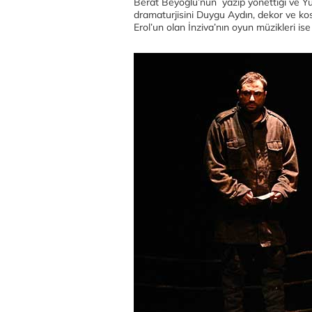
Berat Beyoğlu’nun yazıp yönettiği ve Yus
dramaturjisini Duygu Aydın, dekor ve kos
Erol’un olan İnziva’nın oyun müzikleri ise