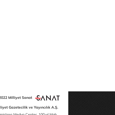
2022 Milliyet Sanat
liyet Gazetecilik ve Yayıncılık A.Ş.
mirören Medya Center, 100.yıl Mah.