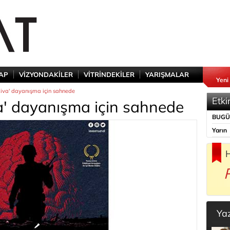
TAP
VİZYONDAKİLER
VİTRİNDEKİLER
YARIŞMALAR
Yeni
ziva' dayanışma için sahnede
Etki
va' dayanışma için sahnede
BUG
Yarın
H
Ya