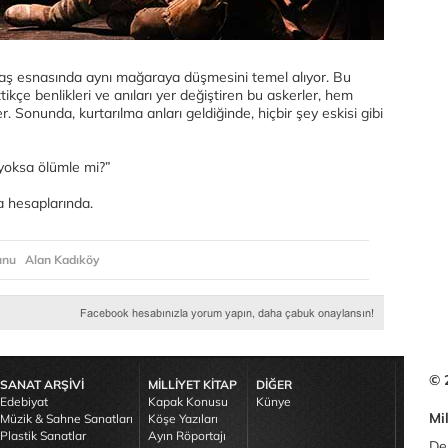
avaş esnasında aynı mağaraya düşmesini temel alıyor. Bu
ttikçe benlikleri ve anıları yer değiştiren bu askerler, hem
er. Sonunda, kurtarılma anları geldiğinde, hiçbir şey eskisi gibi
yoksa ölümle mi?”
a hesaplarında.
unu
Alan Kadıköy
© 
SANAT ARŞİVİ
MİLLİYET KİTAP
DİĞER
Edebiyat
Kapak Konusu
Künye
Mil
Müzik & Sahne Sanatları
Köşe Yazıları
Plastik Sanatlar
Ayın Röportajı
De