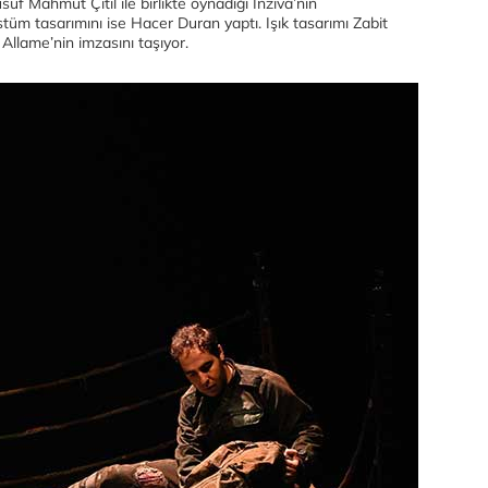
uf Mahmut Çitil ile birlikte oynadığı İnziva’nın
tüm tasarımını ise Hacer Duran yaptı. Işık tasarımı Zabit
 Allame’nin imzasını taşıyor.