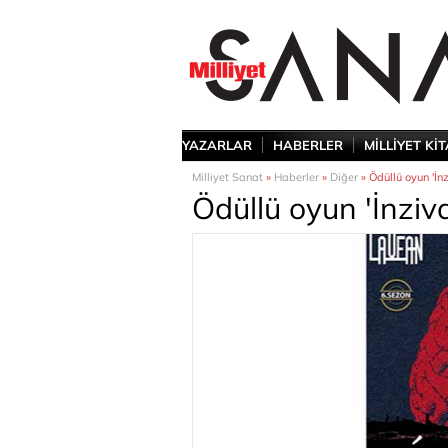
YAZARLAR
HABERLER
MİLLİYET Kİ
Milliyet Sanat
»
Haberler
»
Diğer
» Ödüllü oyun 'İn
Ödüllü oyun 'İnzi