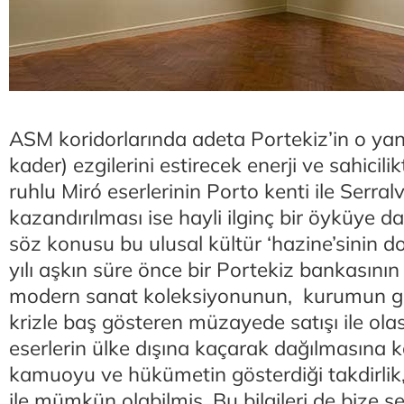
ASM koridorlarında adeta Portekiz’in o yanı
kader) ezgilerini estirecek enerji ve sahicilik
ruhlu Miró eserlerinin Porto kenti ile Serral
kazandırılması ise hayli ilginç bir öyküye d
söz konusu bu ulusal kültür ‘hazine’sinin 
yılı aşkın süre önce bir Portekiz bankasını
modern sanat koleksiyonunun, kurumun ge
krizle baş gösteren müzayede satışı ile ola
eserlerin ülke dışına kaçarak dağılmasına k
kamuoyu ve hükümetin gösterdiği takdirlik, 
ile mümkün olabilmiş. Bu bilgileri de bize se