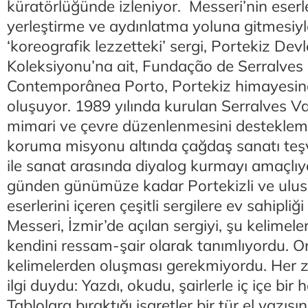
küratörlüğünde izleniyor. Messeri’nin eserl
yerleştirme ve aydınlatma yoluna gitmesiyl
‘koreografik lezzetteki’ sergi, Portekiz De
Koleksiyonu’na ait, Fundação de Serralves
Contemporânea Porto, Portekiz himayesind
oluşuyor. 1989 yılında kurulan Serralves Va
mimari ve çevre düzenlenmesini destekle
koruma misyonu altında çağdaş sanatı teş
ile sanat arasında diyalog kurmayı amaçlıy
günden günümüze kadar Portekizli ve ulusl
eserlerini içeren çeşitli sergilere ev sahipliğ
Messeri, İzmir’de açılan sergiyi, şu kelimelerl
kendini ressam-şair olarak tanımlıyordu. Onu
kelimelerden oluşması gerekmiyordu. Her za
ilgi duydu: Yazdı, okudu, şairlerle iç içe bir 
Tablolara bıraktığı işaretler bir tür el yazıs