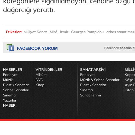
kategorilere sığdırılamayan, kendine özgü b
dağarcığı yarattı.
Etiketler:
Milliyet Sanat
Miró
izmir
Georges Pompidou
arkas sanat mer
HABERLER
VİTRİNDEKİLER
SANAT ARŞİVİ
MİLLİ
Edebiyat
Albüm
Edebiyat
Kapak
Müzik
DVD
Müzik & Sahne Sanatları
Köşe Y
Plastik Sanatlar
Kitap
Plastik Sanatlar
Ayın R
Sahne Sanatları
Sinema
Kitap 
Sinema
Sanat Terimi
Yazarlar
HABER