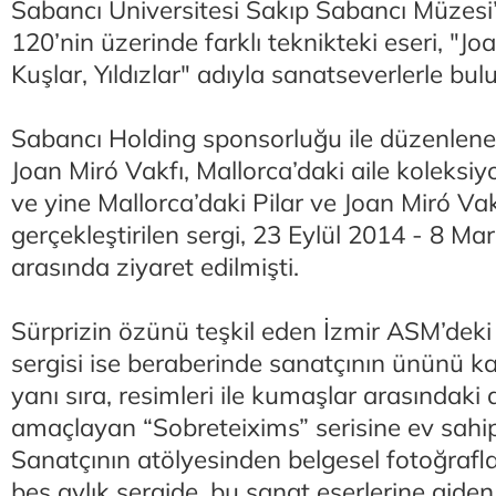
Sabancı Üniversitesi Sakıp Sabancı Müzesi
120’nin üzerinde farklı teknikteki eseri, "Jo
Kuşlar, Yıldızlar" adıyla sanatseverlerle bu
Sabancı Holding sponsorluğu ile düzenlene
Joan Miró Vakfı, Mallorca’daki aile koleksi
ve yine Mallorca’daki Pilar ve Joan Miró Vakfı
gerçekleştirilen sergi, 23 Eylül 2014 - 8 Mar
arasında ziyaret edilmişti.
Sürprizin özünü teşkil eden İzmir ASM’deki
sergisi ise beraberinde sanatçının ününü ka
yanı sıra, resimleri ile kumaşlar arasındaki
amaçlayan “Sobreteixims” serisine ev sahipl
Sanatçının atölyesinden belgesel fotoğraf
beş aylık sergide, bu sanat eserlerine giden 