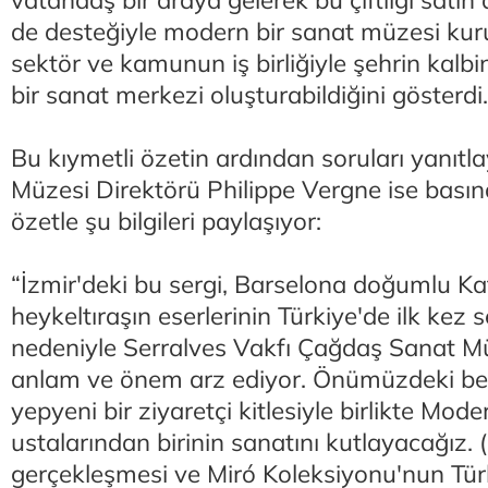
vatandaş bir araya gelerek bu çiftliği satın
de desteğiyle modern bir sanat müzesi kuru
sektör ve kamunun iş birliğiyle şehrin kalb
bir sanat merkezi oluşturabildiğini gösterdi..
Bu kıymetli özetin ardından soruları yanıtl
Müzesi Direktörü Philippe Vergne ise bas
özetle şu bilgileri paylaşıyor:
“İzmir'deki bu sergi, Barselona doğumlu K
heykeltıraşın eserlerinin Türkiye'de ilk kez 
nedeniyle Serralves Vakfı Çağdaş Sanat Mü
anlam ve önem arz ediyor. Önümüzdeki be
yepyeni bir ziyaretçi kitlesiyle birlikte Mo
ustalarından birinin sanatını kutlayacağız. (.
gerçekleşmesi ve Miró Koleksiyonu'nun Tür