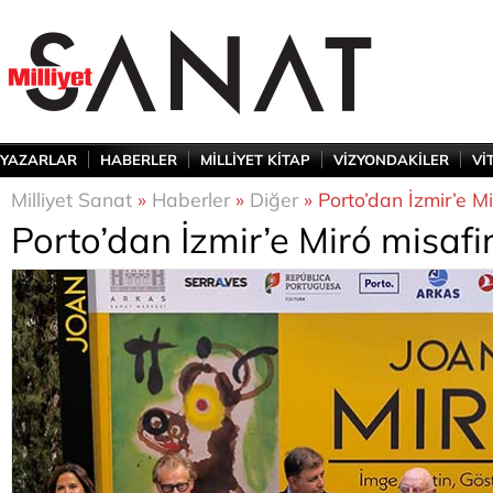
YAZARLAR
HABERLER
MİLLİYET KİTAP
VİZYONDAKİLER
Vİ
Milliyet Sanat
»
Haberler
»
Diğer
» Porto’dan İzmir’e Mir
Porto’dan İzmir’e Miró misafir