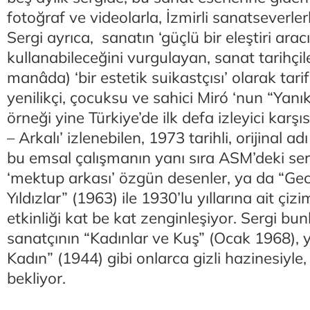
fotoğraf ve videolarla, İzmirli sanatseverler
Sergi ayrıca, sanatın ‘güçlü bir eleştiri arac
kullanabileceğini vurgulayan, sanat tarihçile
manâda) ‘bir estetik suikastçısı’ olarak tari
yenilikçi, çocuksu ve sahici Miró ‘nun “Yanık
örneği yine Türkiye’de ilk defa izleyici karşı
– Arkalı’ izlenebilen, 1973 tarihli, orijinal adı
bu emsal çalışmanın yanı sıra ASM’deki ser
‘mektup arkası’ özgün desenler, ya da “Gec
Yıldızlar” (1963) ile 1930’lu yıllarına ait çiz
etkinliği kat be kat zenginleşiyor. Sergi bunl
sanatçının “Kadınlar ve Kuş” (Ocak 1968), 
Kadın” (1944) gibi onlarca gizli hazinesiyle
bekliyor.