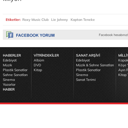
Etiketler:
Roxy Music Club
Lie Johnny
Kaptan Teneke
HABERLER
VİTRİNDEKİLER
SANAT ARŞİVİ
MİLLİ
Edebiyat
Albüm
Edebiyat
Kapak
Müzik
DVD
Müzik & Sahne Sanatları
Köşe Y
Plastik Sanatlar
Kitap
Plastik Sanatlar
Ayın R
Sahne Sanatları
Sinema
Kitap 
Sinema
Sanat Terimi
Yazarlar
HABER