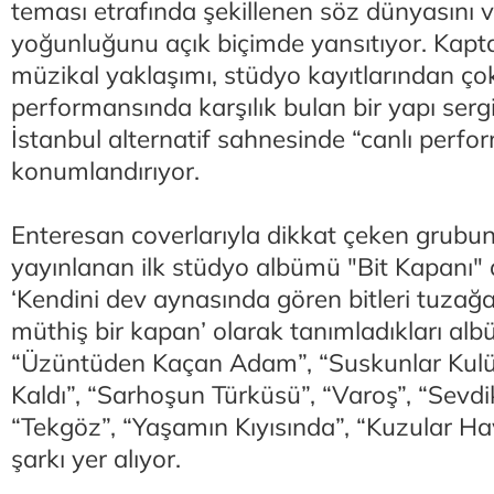
teması etrafında şekillenen söz dünyasını v
yoğunluğunu açık biçimde yansıtıyor. Kapt
müzikal yaklaşımı, stüdyo kayıtlarından ç
performansında karşılık bulan bir yapı serg
İstanbul alternatif sahnesinde “canlı perf
konumlandırıyor.
Enteresan coverlarıyla dikkat çeken grubu
yayınlanan ilk stüdyo albümü "Bit Kapanı" a
‘Kendini dev aynasında gören bitleri tuzağ
müthiş bir kapan’ olarak tanımladıkları alb
“Üzüntüden Kaçan Adam”, “Suskunlar Kul
Kaldı”, “Sarhoşun Türküsü”, “Varoş”, “Sevdi
“Tekgöz”, “Yaşamın Kıyısında”, “Kuzular Hav
şarkı yer alıyor.