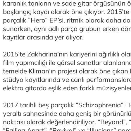
karanlık tonların ve sade gitar örgüsünün ön
başlangıç kaydı olarak öne çıkıyor. 2015’te
parçalık “Hero” EP’si, ritmik olarak daha d
sunarken, aynı adlı parça grubun erken d
kayıtlar arasında yer alıyor.
2015’te Zakharina’nın kariyerini ağırlıklı o
film yapımcılığı ile görsel sanatlar alanları
temelde Kliman'ın projesi olarak öne çıkan 
stüdyo kayıtlarında ve canlı performanslard
elektro gitarda eşlik eden farklı müzisyenl
2017 tarihli beş parçalık “Schizophrenia” EP
yeraltı sahnesinde daha geniş bir görünürlü
noktası olarak değerlendiriliyor. “Beyond”,
“Falling Apart”, “Revival” ve “Illusions” pa