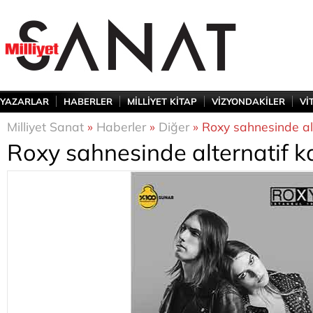
YAZARLAR
HABERLER
MİLLİYET KİTAP
VİZYONDAKİLER
Vİ
Milliyet Sanat
»
Haberler
»
Diğer
» Roxy sahnesinde al
Roxy sahnesinde alternatif k