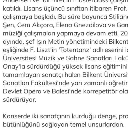
Andersen ve İdil Biret'in masterclass çalışm
katıldı. Lisans üçüncü sınıftan itibaren Prof
çalışmaya başladı. Bu süre boyunca Stilia
Şen, Cem Akçora, Elena Gnezdilova ve Gamz
müziği çalışmaları yapmaya devam etti. 201
ayında, şef Işın Metin yönetimindeki Bilken
eşliğinde F. Liszt'in 'Totentanz' adlı eserini i
Üniversitesi Müzik ve Sahne Sanatları Fakül
Onay'la sürdürdüğü yüksek lisans eğitimini
tamamlayan sanatçı halen Bilkent Üniversi
Sanatları Fakültesi'nde yarı zamanlı öğret
Devlet Opera ve Balesi'nde korrepetitör ola
sürdürüyor.
Konserde iki sanatçının kurduğu denge, pr
bütünlüğünü sağlayan temel unsurlardan.