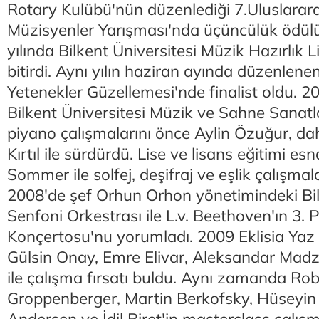
Rotary Kulübü'nün düzenlediği 7.Uluslarar
Müzisyenler Yarışması'nda üçüncülük ödül
yılında Bilkent Üniversitesi Müzik Hazırlık Lis
bitirdi. Aynı yılın haziran ayında düzenle
Yetenekler Güzellemesi'nde finalist oldu. 20
Bilkent Üniversitesi Müzik ve Sahne Sanatl
piyano çalışmalarını önce Aylin Özuğur, 
Kırtıl ile sürdürdü. Lise ve lisans eğitimi e
Sommer ile solfej, deşifraj ve eşlik çalışmala
2008'de şef Orhun Orhon yönetimindeki Bil
Senfoni Orkestrası ile L.v. Beethoven'ın 3. 
Konçertosu'nu yorumladı. 2009 Eklisia Ya
Gülsin Onay, Emre Elivar, Aleksandar Mad
ile çalışma fırsatı buldu. Aynı zamanda Ro
Groppenberger, Martin Berkofsky, Hüseyin