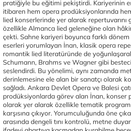
pratiğiyle bu eğitimi pekiştirdi. Kariyerini
itibaren hem opera prodüksiyonlarında he
lied konserlerinde yer alarak repertuvarını 
özellikle Almanca lied geleneğine olan hâki
çekti. Sahne kariyeri boyunca farklı dönem v
eserleri yorumlayan İnan, klasik opera repe
romantik lied literatüründe de yoğunlaşara
Schumann, Brahms ve Wagner gibi bestecile
seslendirdi. Bu yönelimi, aynı zamanda meti
derinlemesine ele alan bir sanatçı olarak 
sağladı. Ankara Devlet Opera ve Balesi çatıs
prodüksiyonlarda görev alan İnan, konser pr
olarak yer alarak özellikle tematik programl
karşısına çıkıyor. Yorumculuğunda öne çıkan
arasında dengeli tını kontrolü, metne duyarl
ifadeyi abartıya kaçmadan kurabilme becer