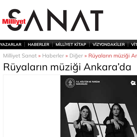
YAZARLAR
HABERLER
MİLLİYET KİTAP
VİZYONDAKİLER
Vİ
Milliyet Sanat
»
Haberler
»
Diğer
» Rüyaların müziği A
Rüyaların müziği Ankara’da