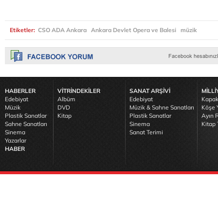
Etiketler:
CSO ADA Ankara
Ankara Devlet Opera ve Balesi
müzik
HABERLER
VİTRİNDEKİLER
SANAT ARŞİVİ
MİLLİ
Edebiyat
Albüm
Edebiyat
Kapak
Müzik
DVD
Müzik & Sahne Sanatları
Köşe Y
Plastik Sanatlar
Kitap
Plastik Sanatlar
Ayın R
Sahne Sanatları
Sinema
Kitap 
Sinema
Sanat Terimi
Yazarlar
HABER