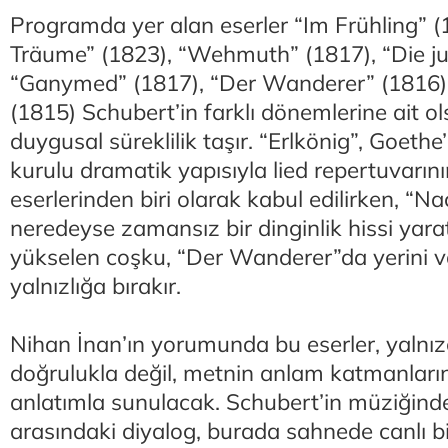
Programda yer alan eserler “Im Frühling” 
Träume” (1823), “Wehmuth” (1817), “Die j
“Ganymed” (1817), “Der Wanderer” (1816) 
(1815) Schubert’in farklı dönemlerine ait ol
duygusal süreklilik taşır. “Erlkönig”, Goethe’
kurulu dramatik yapısıyla lied repertuvarını
eserlerinden biri olarak kabul edilirken, “
neredeyse zamansız bir dinginlik hissi yar
yükselen coşku, “Der Wanderer”da yerini va
yalnızlığa bırakır.
Nihan İnan’ın yorumunda bu eserler, yalnız
doğrulukla değil, metnin anlam katmanların
anlatımla sunulacak. Schubert’in müziğind
arasındaki diyalog, burada sahnede canlı bi