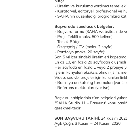
bütçe
- Üretim ve kuruluma yardımcı temel ek
- Küratöryel, editöryel, profesyonel ve 
- SAHA'nın düzenlediği programlara katı
Başvuruda sunulacak belgeler:
- Başvuru formu (SAHA websitesinde ve 
- Proje Teklifi (maks. 500 kelime)
- Taslak Bütçe
- Özgeçmiş / CV (maks. 2 sayfa)
- Portfolyo (maks. 20 sayfa):
Son 5 yıl içerisindeki üretimleri kapsamal
En az 10, en fazla 20 sayfadan oluşmalı
Her sayfada en fazla 1 veya 2 projeye ye
İşlerin künyeleri eksiksiz olmalı (İsim, me
Video, ses vb. projeler için kullanılan lin
- Basın ya da katalog taramaları (var ise
- Referans mektupları (var ise)
Başvuru sahiplerinin tüm belgeleri yukar
"SAHA Studio 11 – Başvuru" konu başlı
gerekmektedir.
SON BAŞVURU TARİHİ:
24 Kasım 2025
Açık Çağrı: 3 Kasım – 24 Kasım 2026