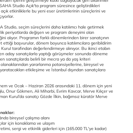
ilerden işlerini geliştirmeye katkı sağlayacak geri bildirimler
AHA Studio Açık'ta program süresince geliştirdikleri
ık etkinliklerle bu yeni eser üretimlerinin süreçlerini ve
ıyorlar.
Studio, seçim süreçlerini daha katılımcı hale getirmek
lik periyotlarda değişen ve program deneyimi olan
ğini alıyor. Programın farklı dönemlerinden birer sanatçının
et ettiği başvurular, dönem boyunca katılımcılara geribildirim
urul tarafından değerlendirmeye alınıyor. Bu ikinci etabın
çinden aday sanatçılarla yaptığı görüşmeler sonunda döneme
len sanatçılarda belirli bir mecra ya da yaş kriteri
lanaklarından yararlanma potansiyellerine, bireysel ve
yaratacakları etkileşime ve İstanbul dışından sanatçılara
nem ve Ocak – Haziran 2026 arasındaki 11. dönem için yeni
lu, Onur Gökmen, Ali Miharbi, Evrim Kavcar, Merve Kılıçer ve
man Kurul’da sanatçı Gözde İlkin, bağımsız küratör Merve
anaklar:
ânda bireysel çalışma alanı
ılar için konaklama ve ulaşım
etimi, sergi ve etkinlik giderleri için (165.000 TL'ye kadar)