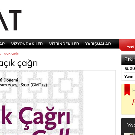
TAP
VİZYONDAKİLER
VİTRİNDEKİLER
YARIŞMALAR
Yeni
n açık çağrı
Etki
çık çağrı
BUG
Yarın
H
Ya