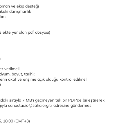
ipman ve ekip desteği
hukuki danışmanlık
lım
ekte yer alan pdf dosyası)
ı
r verilmeli
dyum, boyut, tarih);
klerin aktif ve erişime açık olduğu kontrol edilmeli
)
ıdaki sırayla 7 MB’ı geçmeyen tek bir PDF'de birleştirerek
ğıyla sahastudio@saha.org.tr adresine göndermesi
, 18:00 (GMT+3)