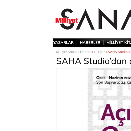
YAZARLAR
HABERLER
MİLLİYET Kİ
Milliyet Sanat
»
Haberler
»
Diğer
» SAHA Studio’da
SAHA Studio’dan a