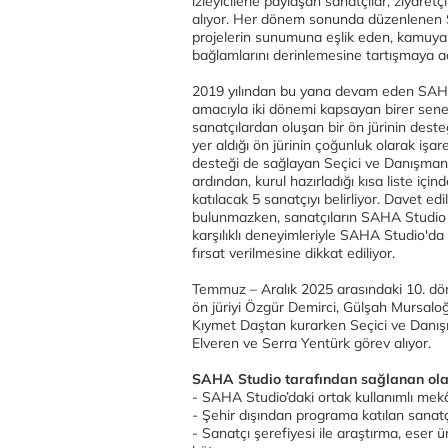
izleyicilerle paylaşan sanatçılar, ziyaretç
alıyor. Her dönem sonunda düzenlenen S
projelerin sunumuna eşlik eden, kamuya aç
bağlamlarını derinlemesine tartışmaya aç
2019 yılından bu yana devam eden SAHA 
amacıyla iki dönemi kapsayan birer sene
sanatçılardan oluşan bir ön jürinin deste
yer aldığı ön jürinin çoğunluk olarak işar
desteği de sağlayan Seçici ve Danışman K
ardından, kurul hazırladığı kısa liste i
katılacak 5 sanatçıyı belirliyor. Davet edi
bulunmazken, sanatçıların SAHA Studio o
karşılıklı deneyimleriyle SAHA Studio'da 
fırsat verilmesine dikkat ediliyor.
Temmuz – Aralık 2025 arasındaki 10. dö
ön jüriyi Özgür Demirci, Gülşah Mursaloğ
Kıymet Daştan kurarken Seçici ve Danış
Elveren ve Serra Yentürk görev alıyor.
SAHA Studio tarafından sağlanan ol
- SAHA Studio’daki ortak kullanımlı mek
- Şehir dışından programa katılan sanatç
- Sanatçı şerefiyesi ile araştırma, eser ür