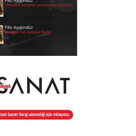
Filiz Aygündüz
Yoksulluk hastalığı çocuklarıma geçmesin!
.
Filiz Aygündüz
Senarist: Sırrı Süreyya Önder
.