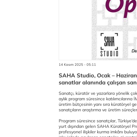
14 Kasım 2025 - 05:11
SAHA Studio, Ocak – Haziran 
sanatlar alanında çalışan sana
Sanatçı, küratör ve yazarlara yönelik ço
aylık program süresince katılımcılarına İ
üretim bütçesinin yanı sıra küratöryel ge
sanatçıların araştırma ve üretim süreçle
Program süresince sanatçılar, Türkiye’de
yurt dışından gelen SAHA Küratöryel Prog
profesyonel ilişkiler kurma imkânı buluy