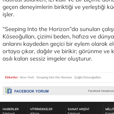
geçen deneyimlerin biriktiği ve yerleştiği kü
işler.
“Seeping Into the Horizon”da sunulan çalı
Köseoğulları, çizimi beden, hafıza ve düny
anlarını kaydeden geçici bir eylem olarak ele
ortaya çıkar, dağılır ve birikir; görünme v
asılı kalan sessiz imgeler oluşturur.
Etiketler:
New York
Seeping Into the Horizon
Çağla Köseoğulları
HABERLER
VİTRİNDEKİLER
SANAT ARŞİVİ
MİLLİ
Edebiyat
Albüm
Edebiyat
Kapak