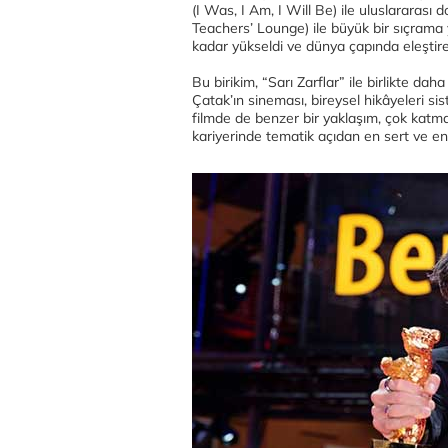
(I Was, I Am, I Will Be) ile uluslararas
Teachers’ Lounge) ile büyük bir sıçrama y
kadar yükseldi ve dünya çapında eleştirel
Bu birikim, “Sarı Zarflar” ile birlikte daha
Çatak’ın sineması, bireysel hikâyeleri sis
filmde de benzer bir yaklaşım, çok katma
kariyerinde tematik açıdan en sert ve en 