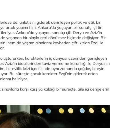
lerlese de, anlatısını giderek derinleşen politik ve etik bir
 ortak yapımı film, Ankara’da yaşayan bir sanatçı çiftin
ilerliyor. Ankara’da yaşayan sanatçı çift Derya ve Aziz’in
nde yaşanan bir olayla geri dönülmez biçimde değişiyor. Bir
ni hem de yaşam alanlarını kaybeden çift, kızları Ezgi ile
or.
 oluştururken, karakterlerin iç dünyası üzerinden genişleyen
or. Aziz’in ideallerinden taviz vermeme kararlılığı ile Derya’nın
lim, bir evlilik krizi içerisisnde aynı zamanda çağdaş bireyin
yor. Bu süreçte çocuk karakter Ezgi’nin giderek artan
arını belirliyor.
navlarla karşı karşıya kaldığı bir süreçte, aile içi dengelerin