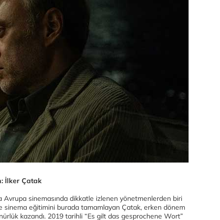
: İlker Çatak
da Avrupa sinemasında dikkatle izlenen yönetmenlerden biri
 ve sinema eğitimini burada tamamlayan Çatak, erken dönem
rünürlük kazandı. 2019 tarihli “Es gilt das gesprochene Wort”