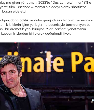
ı dolaşıma giren yönetmen, 2023’te “Das Lehrerzimmer” (The
aptı; film, Oscar’da Almanya’nın adayı olarak shortlist’e
 başarı elde etti.
 olgun, daha politik ve daha geniş ölçekli bir anlatıya evriliyor.
temik krizlerin içine yerleştirme becerisiyle tanımlanıyor; bu
nlı bir dramatik yapı kuruyor. “Sarı Zarflar”, yönetmenin
kapsamlı işlerden biri olarak değerlendiriliyor.