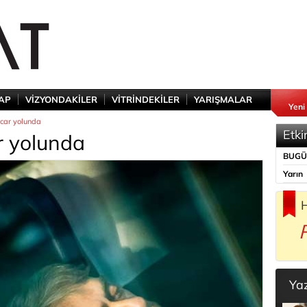
TAP
VİZYONDAKİLER
VİTRİNDEKİLER
YARIŞMALAR
Yeni
scar yolunda
Etki
ar yolunda
BUG
Yarın
H
Ya