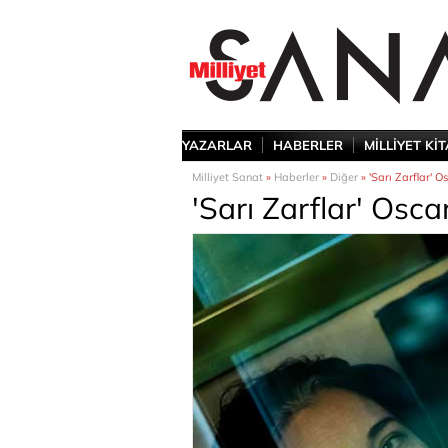
YAZARLAR
HABERLER
MİLLİYET Kİ
Milliyet Sanat
»
Haberler
»
Diğer
» 'Sarı Zarflar' O
'Sarı Zarflar' Osc