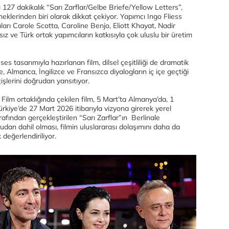
127 dakikalık “Sarı Zarflar/Gelbe Briefe/Yellow Letters”,
klerinden biri olarak dikkat çekiyor. Yapımcı Ingo Fliess
ları Carole Scotta, Caroline Benjo, Eliott Khayat, Nadir
ız ve Türk ortak yapımcıların katkısıyla çok uluslu bir üretim
s tasarımıyla hazırlanan film, dilsel çeşitliliği de dramatik
e, Almanca, İngilizce ve Fransızca diyalogların iç içe geçtiği
çişlerini doğrudan yansıtıyor.
 Film ortaklığında çekilen film, 5 Mart’ta Almanya’da, 1
rkiye’de 27 Mart 2026 itibarıyla vizyona girerek yerel
rafından gerçekleştirilen “Sarı Zarflar”ın Berlinale
udan dahil olması, filmin uluslararası dolaşımını daha da
değerlendiriliyor.