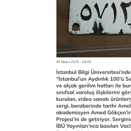
30 Mayıs 2025 - 04:05
İstanbul Bilgi Üniversitesi’nd
“İstanbul’un Aydınlık 100’ü Ser
ve alçak gerilim hatları ile bu
sınıfsal varoluş ilişkilerini gö
kurulan, video sanatı ürünleri
sergi, beraberinde tarihi Ameli
akademisyen Amed Gökçen’in 
Projesi’ni de getiriyor. Sergin
İBÜ Yayınları’nca basılan Vacl