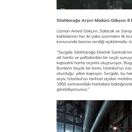
Silahtarağa Arşivi Müdürü Gökçen: 8 
Uzman Amed Gökçen, Salacak ve Sarayburn
kablolarının her iki yaka üzerinden ilk kez
konusunda basına verdiği açıklamada, özet
“Sergide Silahtarağa Elektrik Santrali’
ait harita ve paftalardan bir seçki sunuy
kapsamlı harita arşivini oluşturuyor. Bu
Bunların büyük bir kısmı, İstanbul’un öze
oturduğu’ yılları kapsıyor. Sergide, bu h
arşiv, İstanbul’un tarihsel açıdan mekâns
1950 sonrasındaki haritalara baktığınızd
görebiliyorsunuz.”