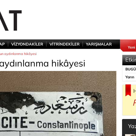
TAP
VİZYONDAKİLER
VİTRİNDEKİLER
YARIŞMALAR
Yeni
’un aydınlanma hikâyesi
Etki
 aydınlanma hikâyesi
BUG
Yarın
H
Ya