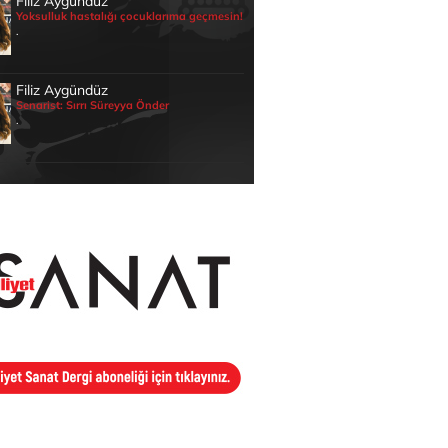
Filiz Aygündüz
Yoksulluk hastalığı çocuklarıma geçmesin!
.
Filiz Aygündüz
Senarist: Sırrı Süreyya Önder
.