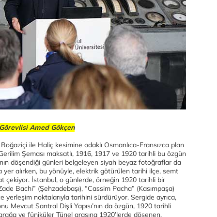
 Görevlisi Amed Gökçen
e Boğaziçi ile Haliç kesimine odaklı Osmanlıca-Fransızca plan
Gerilim Şeması maksatlı, 1916, 1917 ve 1920 tarihli bu özgün
rının döşendiği günleri belgeleyen siyah beyaz fotoğraflar da
 yer alırken, bu yönüyle, elektrik götürülen tarihi ilçe, semt
t çekiyor. İstanbul, o günlerde, örneğin 1920 tarihli bir
 Zade Bachi” (Şehzadebaşı), “Cassim Pacha” (Kasımpaşa)
ce yerleşim noktalarıyla tarihini sürdürüyor. Sergide ayrıca,
onu Mevcut Santral Dişli Yapısı’nın da özgün, 1920 tarihli
htarağa ve füniküler Tünel arasına 1920’lerde döşenen,