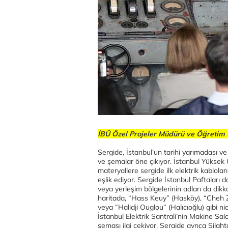
İBÜ Özel Projeler Müdürü ve Öğretim
Sergide, İstanbul’un tarihi yarımadası v
ve şemalar öne çıkıyor. İstanbul Yüksek 
materyallere sergide ilk elektrik kablola
eşlik ediyor. Sergide İstanbul Paftaları da
veya yerleşim bölgelerinin adları da dikka
haritada, “Hass Keuy” (Hasköy), “Cheh
veya “Halidji Ouglou” (Halıcıoğlu) gibi ni
İstanbul Elektrik Santrali’nin Makine Sal
şeması ilgi çekiyor. Sergide ayrıca Sila