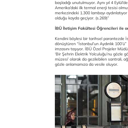
başladığı unutulmuyor. Aynı yıl 4 Eylül’
Amerika’daki ilk termal enerji tesisi olm
merkezindeki 1.300 lambayı aydınlatıyor i
olduğu kayda geçiyor. (s.269)”
İBÜ İletişim Fakültesi Öğrencileri ile o
Kendini böylesi bir tarihsel parantezde 
dönüştüren “İstanbul’un Aydınlık 100’ü” se
imzasını taşıyor. İBÜ Özel Projeler Müdü
‘Bir Şehrin Elektrik Yolculuğu’nu gözle g
müzesi’ olarak da gezilebilen santrali, ağı
gözle anlamamıza da vesile oluyor.