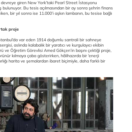
de devreye giren New York’taki Pearl Street İstasyonu
uş bulunuyor. Bu tesis açılmasından bir ay sonra şehrin finans
ken, bir yıl sonra ise 11.000’i aşkın lambanın, bu tesise bağlı
rtak proje
İstanbul’da var eden 1914 doğumlu santrali bir sahneye
rgisi, aslında kalabalık bir yaratıcı ve kurgulayıcı ekibin
rü ve Öğretim Görevlisi Amed Gökçen’in başını çektiği proje,
örünür kılmaya çaba gösterirken, hâlihazırda bir ‘enerji
rlığı harita ve şemalardan ibaret biçimiyle, daha farklı bir