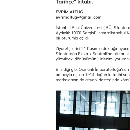
Tarihçe” kitabı.
EVRİM ALTUĞ
evrimaltug@gmail.com
İstanbul Bilgi Üniversitesi (İBÜ) Silahtar
Aydınlık 100’ü Sergisi”, santralistanbu
bir oturumla açıldı.
Ziyaretçilerini 21 Kasım’a dek ağırlayac
Silahtarağa Elektrik Santrali’ne ait tarihi
yüzyıldaki dönüşümünü izlenim, yorum ve 
Bilindiği gibi Osmanlı İmparatorluğu’nun
amacıyla açılan 1914 doğumlu tarihi sa
markalarının da altyapı desteğinde kömür