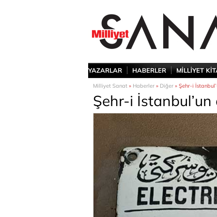
YAZARLAR
HABERLER
MİLLİYET Kİ
Milliyet Sanat
»
Haberler
»
Diğer
» Şehr-i İstanbul
Şehr-i İstanbul’un