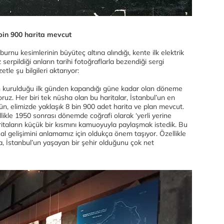
bin 900 harita mevcut
u kesimlerinin büyüteç altına alındığı, kente ilk elektrik
 serpildiği anların tarihi fotoğraflarla bezendiği sergi
le şu bilgileri aktarıyor:
nin kurulduğu ilk günden kapandığı güne kadar olan döneme
oruz. Her biri tek nüsha olan bu haritalar, İstanbul’un en
gün, elimizde yaklaşık 8 bin 900 adet harita ve plan mevcut.
llikle 1950 sonrası dönemde coğrafi olarak ‘yerli yerine
aritaların küçük bir kısmını kamuoyuyla paylaşmak istedik. Bu
al gelişimini anlamamız için oldukça önem taşıyor. Özellikle
a, İstanbul’un yaşayan bir şehir olduğunu çok net