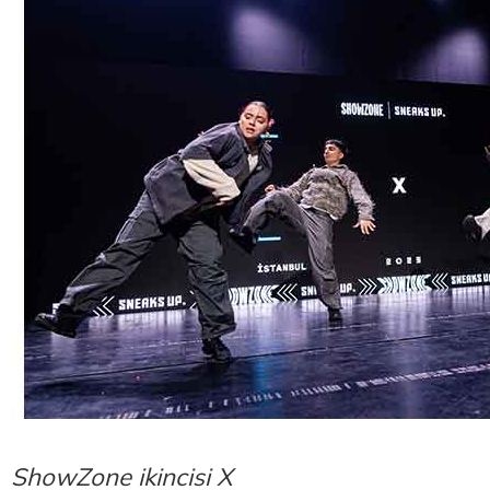
ShowZone ikincisi X