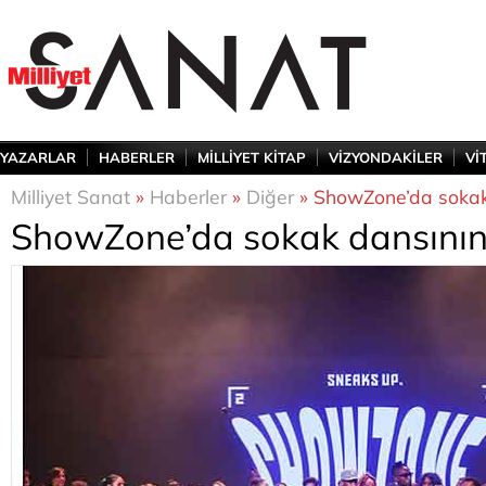
YAZARLAR
HABERLER
MİLLİYET KİTAP
VİZYONDAKİLER
Vİ
Milliyet Sanat
»
Haberler
»
Diğer
» ShowZone’da sokak 
ShowZone’da sokak dansının 