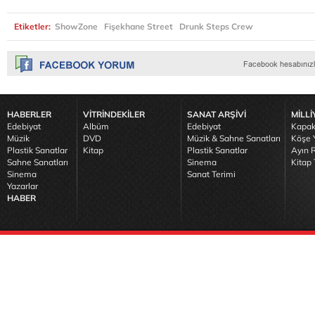
Etiketler:
ShowZone
Fişekhane Street
Drunk Steps Crew
HABERLER
VİTRİNDEKİLER
SANAT ARŞİVİ
MİLLİ
Edebiyat
Albüm
Edebiyat
Kapak
Müzik
DVD
Müzik & Sahne Sanatları
Köşe Y
Plastik Sanatlar
Kitap
Plastik Sanatlar
Ayın R
Sahne Sanatları
Sinema
Kitap 
Sinema
Sanat Terimi
Yazarlar
HABER