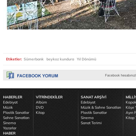
Etiketler:
Sümerbank
beykoz kundura
Yıl Dönümü
HABERLER
VİTRİNDEKİLER
SANAT ARŞİVİ
MİLLİ
Edebiyat
Albüm
Edebiyat
Kapak
Müzik
DVD
Müzik & Sahne Sanatları
Köşe Y
Plastik Sanatlar
Kitap
Plastik Sanatlar
Ayın R
Sahne Sanatları
Sinema
Kitap 
Sinema
Sanat Terimi
Yazarlar
HABER