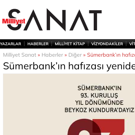
YAZARLAR
HABERLER
MİLLİYET KİTAP
VİZYONDAKİLER
Vİ
Milliyet Sanat
»
Haberler
»
Diğer
» Sümerbank’ın hafız
Sümerbank’ın hafızası yenid