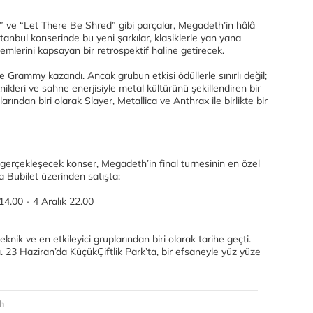
e” ve “Let There Be Shred” gibi parçalar, Megadeth’in hâlâ
İstanbul konserinde bu yeni şarkılar, klasiklerle yan yana
emlerini kapsayan bir retrospektif haline getirecek.
Grammy kazandı. Ancak grubun etkisi ödüllerle sınırlı değil;
nikleri ve sahne enerjisiyle metal kültürünü şekillendiren bir
ından biri olarak Slayer, Metallica ve Anthrax ile birlikte bir
 gerçekleşecek konser, Megadeth’in final turnesinin en özel
ca Bubilet üzerinden satışta:
14.00 - 4 Aralık 22.00
nik ve en etkileyici gruplarından biri olarak tarihe geçti.
. 23 Haziran’da KüçükÇiftlik Park’ta, bir efsaneyle yüz yüze
h