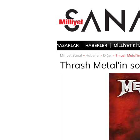
YAZARLAR
HABERLER
MİLLİYET Kİ
Milliyet Sanat
»
Haberler
»
Diğer
» Thrash Metal’in
Thrash Metal’in so