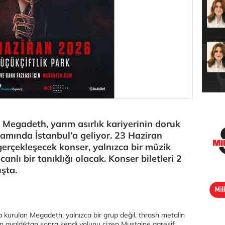
Megadeth, yarım asırlık kariyerinin doruk
samında İstanbul’a geliyor. 23 Haziran
gerçekleşecek konser, yalnızca bir müzik
 canlı bir tanıklığı olacak. Konser biletleri 2
ışta.
 kurulan Megadeth, yalnızca bir grup değil, thrash metalin
an ayrıldıktan sonra kendi yolunu çizen Mustaine agresif