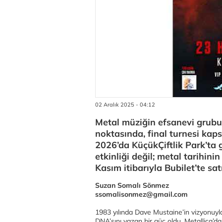
02 Aralık 2025 - 04:12
Metal müziğin efsanevi grubu 
noktasında, final turnesi kap
2026’da KüçükÇiftlik Park’ta 
etkinliği değil; metal tarihinin
Kasım itibarıyla Bubilet’te sat
Suzan Somalı Sönmez
ssomalisonmez@gmail.com
1983 yılında Dave Mustaine’in vizyonuyla
DNA’sını yazan bir güç oldu. Metallica’d