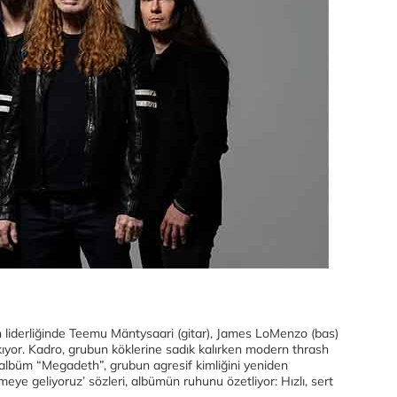
iderliğinde Teemu Mäntysaari (gitar), James LoMenzo (bas)
kıyor. Kadro, grubun köklerine sadık kalırken modern thrash
n albüm “Megadeth”, grubun agresif kimliğini yeniden
eye geliyoruz’ sözleri, albümün ruhunu özetliyor: Hızlı, sert