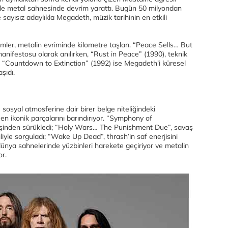
ziteyle metal sahnesinde devrim yarattı. Bugün 50 milyondan
sayısız adaylıkla Megadeth, müzik tarihinin en etkili
mler, metalin evriminde kilometre taşları. “Peace Sells… But
nifestosu olarak anılırken, “Rust in Peace” (1990), teknik
i. “Countdown to Extinction” (1992) ise Megadeth’i küresel
aşıdı.
 sosyal atmosferine dair birer belge niteliğindeki
 en ikonik parçalarını barındırıyor. “Symphony of
eşinden sürükledi; “Holy Wars… The Punishment Due”, savaş
liyle sorguladı; “Wake Up Dead”, thrash’in saf enerjisini
dünya sahnelerinde yüzbinleri harekete geçiriyor ve metalin
or.