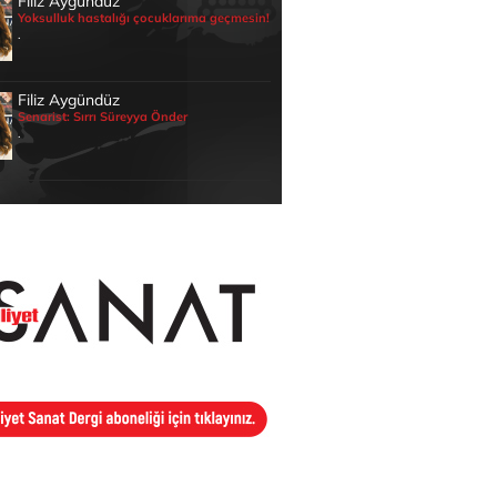
Filiz Aygündüz
Yoksulluk hastalığı çocuklarıma geçmesin!
.
Filiz Aygündüz
Senarist: Sırrı Süreyya Önder
.