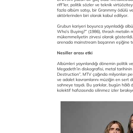
riff’ler, politik sözler ve teknik virtüö
fazla albüm satışı, bir Granmmy ödülü ve 
aktörlerinden biri olarak kabul ediliyor.
Grubun kariyeri boyunca yayınladığı albü
Who’s Buying?” (1986), thrash metalin ma
mükemmeliyetin zirvesi olarak gösterild
arenada mainstream başarının eşiğine t
Nesiller arası etki
Albümleri yayınlandığı dönemin politik ve
Megadeth’in diskografisi, metal tarihinin
Destruction”, MTV çağında milyonları p
ve adalet kavramlarını müziğin en sert di
sahneye taşıdı. Bu şarkılar, bugün hâlâ 
kolektif hafızasında silinmez izler bırakıy