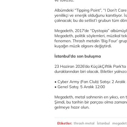
ve tavizsiz.
Albümdeki “Tipping Point”, “I Don’t Car
yenilikçi ve enerjik olduğunu kanıtlıyor. 
çalınacak; bu da setlist’i grubun tüm dön
Megadeth, 2017’de “Dystopia” albümüyle 
Megadeth, politik söylemleri, müzikal tek
fenomen. Thrash metalin ‘Big Four’ gruplar
kuşağın müzik algısını değiştirdi.
İstanbul’da son buluşma
23 Haziran 2026’da KüçükÇiftlik Park’ta
duraklarından biri olacak. Biletler yalnız
•
Cyber Army (Fan Club) Satışı: 2 Aralık 
•
Genel Satış: 5 Aralık 12:00
Megadeth, metal sahnenin en yıkıcı, en tek
Şimdi, bu tarihin bir parçası olma zamanı
gelmeye hazır olun.
Etiketler:
thrash metal
İstanbul
megadet