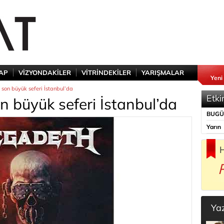
TAP
VİZYONDAKİLER
VİTRİNDEKİLER
YARIŞMALAR
Yeni
 son büyük seferi İstanbul’da
Etki
n büyük seferi İstanbul’da
BUG
Yarın
H
Ya