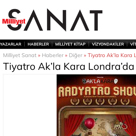
YAZARLAR
HABERLER
MİLLİYET KİTAP
VİZYONDAKİLER
Vİ
Milliyet Sanat
»
Haberler
»
Diğer
» Tiyatro Ak’la Kara
Tiyatro Ak’la Kara Londra’da