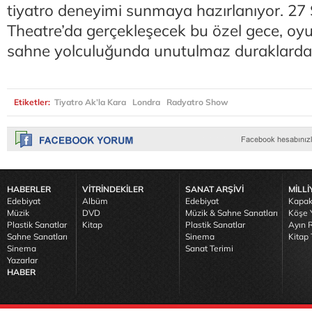
tiyatro deneyimi sunmaya hazırlanıyor. 27
Theatre’da gerçekleşecek bu özel gece, oy
sahne yolculuğunda unutulmaz duraklardan
Etiketler:
Tiyatro Ak’la Kara
Londra
Radyatro Show
HABERLER
VİTRİNDEKİLER
SANAT ARŞİVİ
MİLLİ
Edebiyat
Albüm
Edebiyat
Kapak
Müzik
DVD
Müzik & Sahne Sanatları
Köşe Y
Plastik Sanatlar
Kitap
Plastik Sanatlar
Ayın R
Sahne Sanatları
Sinema
Kitap 
Sinema
Sanat Terimi
Yazarlar
HABER