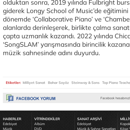
olduktan sonra, 2019 yılında Fulbright burs
giderek Longy School of Music’de eğitimini
dönemde ‘Collaborative Piano’ ve ‘Chamber
alanlarda derinleşerek, birlikte çalma sanat
çapta uzmanlık kazandı. 2022 yılında Chic
‘SongSLAM’ yarışmasında birincilik kazana
müzik sahnesinde adını duyurdu.
Etiketler:
Milliyet Sanat
Bahar Soyöz
Steinway & Sons
Top Piano Teach
HABERLER
VİTRİNDEKİLER
SANAT ARŞİVİ
MİLLİ
Edebiyat
Albüm
Edebiyat
Kapak
Müzik
DVD
Müzik & Sahne Sanatları
Köşe Y