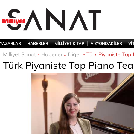
YAZARLAR
HABERLER
MİLLİYET KİTAP
VİZYONDAKİLER
Vİ
Milliyet Sanat
»
Haberler
»
Diğer
» Türk Piyaniste Top
Türk Piyaniste Top Piano Te