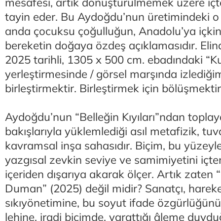
mesafesi, artık dönüştürülmemek üzere içten
tayin eder. Bu Aydoğdu’nun üretimindeki o
anda çocuksu çoğulluğun, Anadolu’ya içkin o
bereketin doğaya özdeş açıklamasıdır. Elind
2025 tarihli, 1305 x 500 cm. ebadındaki “Ku
yerleştirmesinde / görsel marşında izlediğim
birleştirmektir. Birleştirmek için bölüşmektir
Aydoğdu’nun “Belleğin Kıyıları”ndan topla
bakışlarıyla yüklemlediği asıl metafizik, tuv
kavramsal inşa sahasıdır. Biçim, bu yüzeyle
yazgısal zevkin seviye ve samimiyetini içtenl
içeriden dışarıya akarak ölçer. Artık zaten 
Duman” (2025) değil midir? Sanatçı, hareke
sıkıyönetimine, bu soyut ifade özgürlüğünü
lehine, iradi biçimde, yarattığı âleme duy