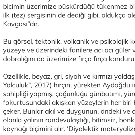
biçimin üzerimize püskürdüğü tükenmez bir 
ilk (tez) sergisinin de dediği gibi, oldukça a
Kavgası”dır.
Bu görsel, tektonik, volkanik ve psikolojik k
yüzeye ve üzerindeki fanilere acı acı güler 
dobralığını da üzerimize fırça fırça konduru
Özellikle, beyaz, gri, siyah ve kırmızı yoldaş
Yolculuk”, 2017) hırçın, yürekten Aydoğdu 
sahipliği yapmış, çoğunluğu günbatımı, yür
fokurtusundaki akışkan yüzeylerin her bir
çeker. Bunlar akıl ve duygunun, öndeki ve 
olanla yalının randevulaştığı, bitimsiz, bonk
kaynağı biçimini alır. ‘Diyalektik materya