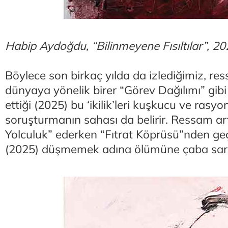
Habip Aydoğdu, “Bilinmeyene Fısıltılar”, 2
Böylece son birkaç yılda da izlediğimiz, re
dünyaya yönelik birer “Görev Dağılımı” gibi
ettiği (2025) bu ‘ikilik’leri kuşkucu ve rasyon
soruşturmanın sahası da belirir. Ressam ar
Yolculuk” ederken “Fıtrat Köprüsü”nden g
(2025) düşmemek adına ölümüne çaba sarf