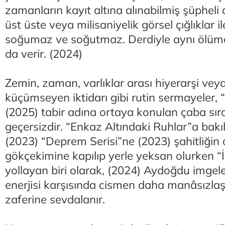
zamanların kayıt altına alınabilmiş şüpheli 
üst üste veya milisaniyelik görsel çığlıklar 
soğumaz ve soğutmaz. Derdiyle aynı ölümc
da verir. (2024)
Zemin, zaman, varlıklar arası hiyerarşi veya 
küçümseyen iktidarı gibi rutin sermayeler, 
(2025) tabir adına ortaya konulan çaba sır
geçersizdir. “Enkaz Altındaki Ruhlar”a bakı
(2023) “Deprem Serisi”ne (2023) şahitliğin 
gökçekimine kapılıp yerle yeksan olurken “
yollayan biri olarak, (2024) Aydoğdu imgel
enerjisi karşısında cismen daha manâsızlaşır
zaferine sevdalanır.