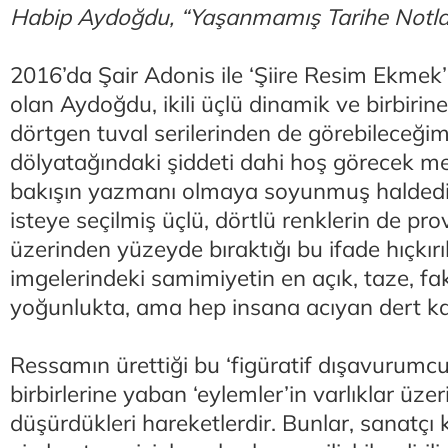
Habip Aydoğdu, “Yaşanmamış Tarihe Notla
2016’da Şair Adonis ile ‘Şiire Resim Ekmek’
olan Aydoğdu, ikili üçlü dinamik ve birbiri
dörtgen tuval serilerinden de görebileceği
dölyatağındaki şiddeti dahi hoş görecek m
bakışın yazmanı olmaya soyunmuş haldedir. 
isteye seçilmiş üçlü, dörtlü renklerin de pr
üzerinden yüzeyde bıraktığı bu ifade hıçkır
imgelerindeki samimiyetin en açık, taze, fak
yoğunlukta, ama hep insana acıyan dert 
Ressamın ürettiği bu ‘figüratif dışavurumcu
birbirlerine yaban ‘eylemler’in varlıklar ü
düşürdükleri hareketlerdir. Bunlar, sanatçı k