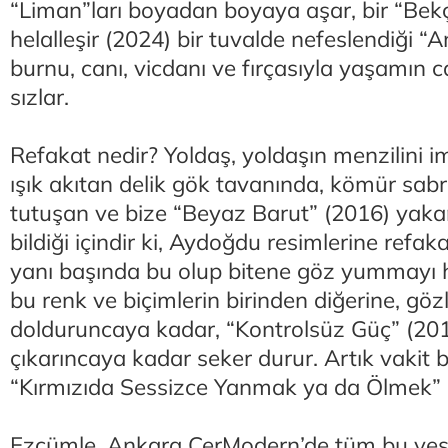
“Liman”ları boyadan boyaya aşar, bir “Bek
helalleşir (2024) bir tuvalde nefeslendiği 
burnu, canı, vicdanı ve fırçasıyla yaşamın ca
sızlar.
Refakat nedir? Yoldaş, yoldaşın menzilini i
ışık akıtan delik gök tavanında, kömür sabrı
tutuşan ve bize “Beyaz Barut” (2016) yaka
bildiği içindir ki, Aydoğdu resimlerine refaka
yanı başında bu olup bitene göz yummayı h
bu renk ve biçimlerin birinden diğerine, göz
dolduruncaya kadar, “Kontrolsüz Güç” (20
çıkarıncaya kadar seker durur. Artık vakit 
“Kırmızıda Sessizce Yanmak ya da Ölmek” (
Ezcümle, Ankara CerModern’de tüm bu vesil