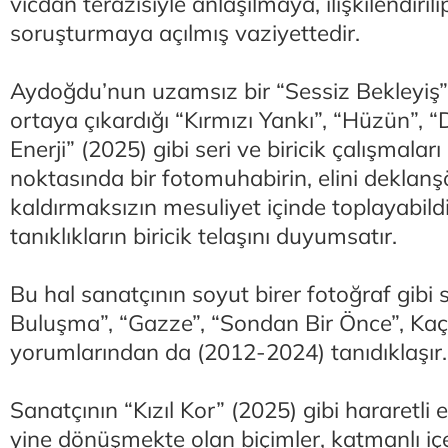
vicdan terazisiyle anlaşılmaya, ilişkilendir
soruşturmaya açılmış vaziyettedir.
Aydoğdu’nun uzamsız bir “Sessiz Bekleyiş”
ortaya çıkardığı “Kırmızı Yankı”, “Hüzün”, “
Enerji” (2025) gibi seri ve biricik çalışmaları 
noktasında bir fotomuhabirin, elini deklan
kaldırmaksızın mesuliyet içinde toplayabild
tanıklıkların biricik telaşını duyumsatır.
Bu hal sanatçının soyut birer fotoğraf gibi
Buluşma”, “Gazze”, “Sondan Bir Önce”, Kaçı
yorumlarından da (2012-2024) tanıdıklaşır
Sanatçının “Kızıl Kor” (2025) gibi hararetli e
yine dönüşmekte olan biçimler, katmanlı içe