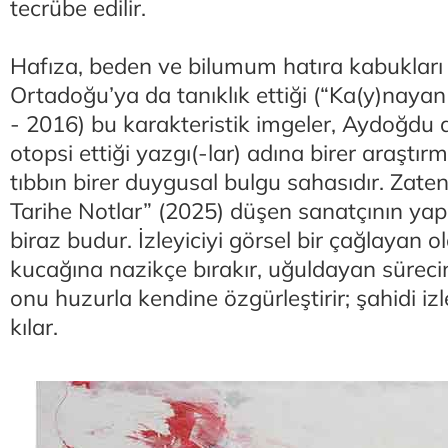
tecrübe edilir.
Hafıza, beden ve bilumum hatıra kabukları 
Ortadoğu’ya da tanıklık ettiği (“Ka(y)naya
- 2016) bu karakteristik imgeler, Aydoğdu 
otopsi ettiği yazgı(-lar) adına birer araştı
tıbbın birer duygusal bulgu sahasıdır. Za
Tarihe Notlar” (2025) düşen sanatçının yap
biraz budur. İzleyiciyi görsel bir çağlayan o
kucağına nazikçe bırakır, uğuldayan sürecin
onu huzurla kendine özgürleştirir; şahidi iz
kılar.