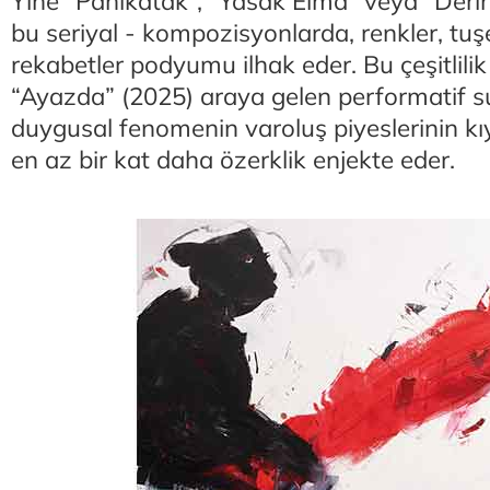
Yine “Panikatak”, “Yasak Elma” veya “Deri
bu seriyal - kompozisyonlarda, renkler, tuşe
rekabetler podyumu ilhak eder. Bu çeşitlili
“Ayazda” (2025) araya gelen performatif su
duygusal fenomenin varoluş piyeslerinin kıy
en az bir kat daha özerklik enjekte eder.