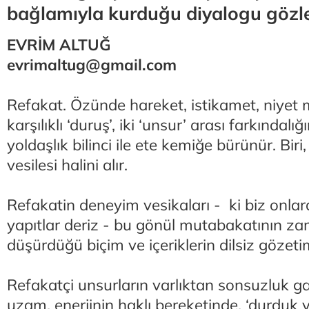
bağlamıyla kurduğu diyalogu gözle
EVRİM ALTUĞ
evrimaltug@gmail.com
Refakat. Özünde hareket, istikamet, niyet 
karşılıklı ‘duruş’, iki ‘unsur’ arası farkındalığ
yoldaşlık bilinci ile ete kemiğe bürünür. Biri
vesilesi halini alır.
Refakatin deneyim vesikaları - ki biz onlara
yapıtlar deriz - bu gönül mutabakatının 
düşürdüğü biçim ve içeriklerin dilsiz gözet
Refakatçi unsurların varlıktan sonsuzluk gay
uzam, enerjinin haklı bereketinde, ‘durduk y