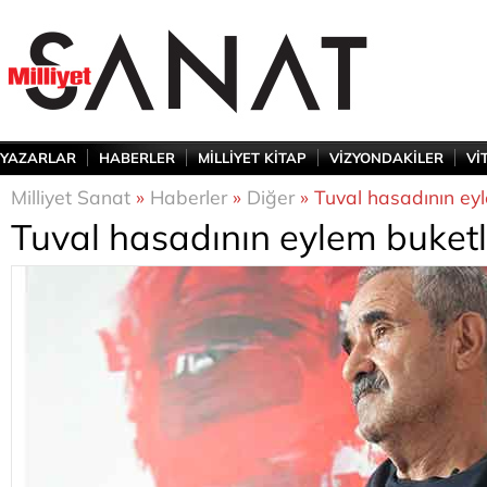
YAZARLAR
HABERLER
MİLLİYET KİTAP
VİZYONDAKİLER
Vİ
Milliyet Sanat
»
Haberler
»
Diğer
» Tuval hasadının eyl
Tuval hasadının eylem buketl