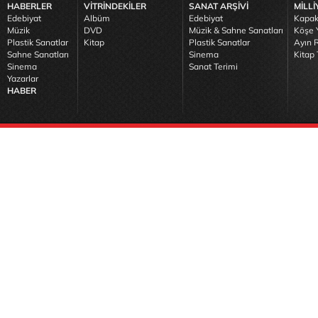
HABERLER
VİTRİNDEKİLER
SANAT ARŞİVİ
MİLLİ
Edebiyat
Albüm
Edebiyat
Kapak
Müzik
DVD
Müzik & Sahne Sanatları
Köşe Y
Plastik Sanatlar
Kitap
Plastik Sanatlar
Ayın R
Sahne Sanatları
Sinema
Kitap 
Sinema
Sanat Terimi
Yazarlar
HABER