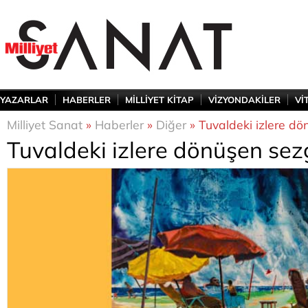
YAZARLAR
HABERLER
MİLLİYET KİTAP
VİZYONDAKİLER
Vİ
Milliyet Sanat
»
Haberler
»
Diğer
» Tuvaldeki izlere dö
Tuvaldeki izlere dönüşen sezg