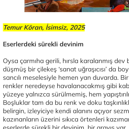
Temur Köran, İsimsiz, 2025
Eserlerdeki sürekli devinim
Oysa çarmıha gerili, hırsla karalanmış dev 
düşmüş bir çilekeş ‘sanat uğraşıcısı’ da bo
sancılı meselesiyle hemen yan duvarda. Bir
renkler neredeyse havalanacakmış gibi ka
yüzeye yalnızca sürülmemiş, hem yapıştırı
Boşluklar tam da bu renk ve doku taşkınlık
belirgin, izleyiciye kendi alanını açıyor sez
kazınanların üzerini sıkıca örtenleri kazım
eserlerde sürekli bir devinim, bir arayış var