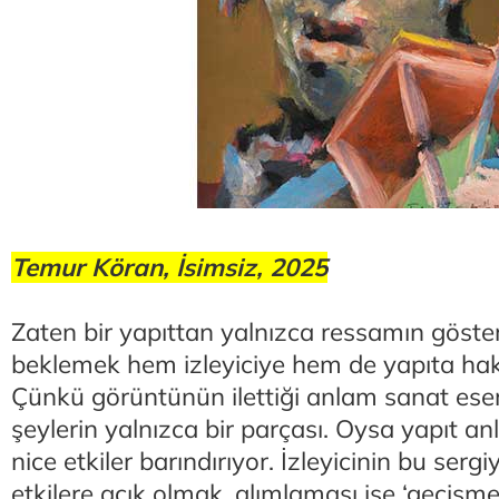
Temur Köran, İsimsiz, 2025
Zaten bir yapıttan yalnızca ressamın göste
beklemek hem izleyiciye hem de yapıta haks
Çünkü görüntünün ilettiği anlam sanat eser
şeylerin yalnızca bir parçası. Oysa yapıt anl
nice etkiler barındırıyor. İzleyicinin bu serg
etkilere açık olmak, alımlaması ise ‘geçişme