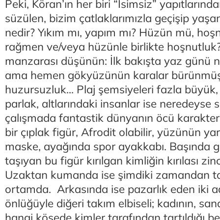
Peki, Köran’ın her biri “İsimsiz” yapıtlarınd
süzülen, bizim çatlaklarımızla geçişip yaşa
nedir? Yıkım mı, yapım mı? Hüzün mü, ho
rağmen ve/veya hüzünle birlikte hoşnutluk? 
manzarası düşünün: İlk bakışta yaz günü neş
ama hemen gökyüzünün karalar bürünmüş 
huzursuzluk... Plaj şemsiyeleri fazla büyük, 
parlak, altlarındaki insanlar ise neredeyse si
çalışmada fantastik dünyanın öcü karakterl
bir çıplak figür, Afrodit olabilir, yüzünün yar
maske, ayağında spor ayakkabı. Başında ge
taşıyan bu figür kırılgan kimliğin kırılası zinc
Uzaktan kumanda ise şimdiki zamandan tan
ortamda. Arkasında ise pazarlık eden iki a
önlüğüyle diğeri takım elbiseli; kadının, sa
hangi köşede kimler tarafından tartıldığı be