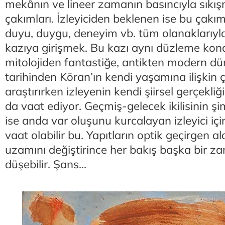
mekânın ve lineer zamanın basıncıyla sıkışm
çakımları. İzleyiciden beklenen ise bu çakı
duyu, duygu, deneyim vb. tüm olanaklarıyla 
kazıya girişmek. Bu kazı aynı düzleme ko
mitolojiden fantastiğe, antikten modern dü
tarihinden Köran’ın kendi yaşamına ilişkin ço
araştırırken izleyenin kendi şiirsel gerçekli
da vaat ediyor. Geçmiş-gelecek ikilisinin ş
ise anda var oluşunu kurcalayan izleyici içi
vaat olabilir bu. Yapıtların optik geçirgen a
uzamını değiştirince her bakış başka bir z
düşebilir. Şans...