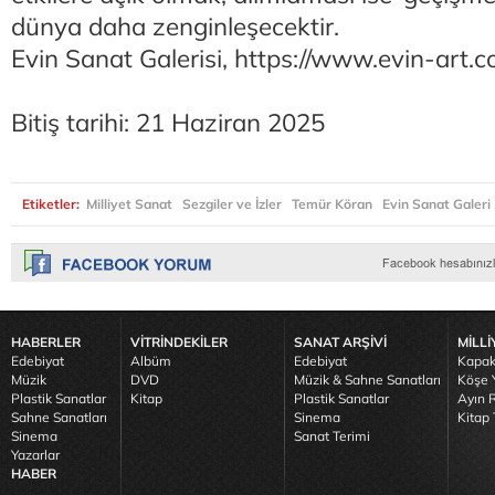
dünya daha zenginleşecektir.
Evin Sanat Galerisi, https://www.evin-art.
Bitiş tarihi: 21 Haziran 2025
Etiketler:
Milliyet Sanat
Sezgiler ve İzler
Temür Köran
Evin Sanat Galeri
HABERLER
VİTRİNDEKİLER
SANAT ARŞİVİ
MİLLİ
Edebiyat
Albüm
Edebiyat
Kapak
Müzik
DVD
Müzik & Sahne Sanatları
Köşe Y
Plastik Sanatlar
Kitap
Plastik Sanatlar
Ayın R
Sahne Sanatları
Sinema
Kitap 
Sinema
Sanat Terimi
Yazarlar
HABER