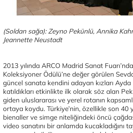
(Soldan sağa): Zeyno Pekünlü, Annika Kahr
Jeannette Neustadt
2013 yılında ARCO Madrid Sanat Fuarı’nda 
Koleksiyoner Ödülü’ne değer görülen Sevda 
güncel sanata kendini adayan kızları Ayda E
katıldıkları etkinlikte ilk olarak söz alan P
giden uluslararası ve yerel rotanın kapsaml
ortaya koydu. Türkiye’nin, özellikle son 40 y
bienaller ve simge niteliğindeki öncü çağdaş
video sanatını bir anlamda kucakladığını t