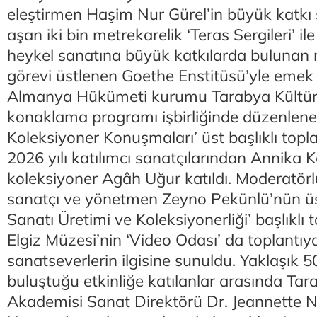
eleştirmen Haşim Nur Gürel’in büyük katkı 
aşan iki bin metrekarelik ‘Teras Sergileri’ i
heykel sanatına büyük katkılarda bulunan
görevi üstlenen Goethe Enstitüsü’yle emek
Almanya Hükümeti kurumu Tarabya Kültür
konaklama programı işbirliğinde düzenlene
Koleksiyoner Konuşmaları’ üst başlıklı topl
2026 yılı katılımcı sanatçılarından Annika K
koleksiyoner Agâh Uğur katıldı. Moderatör
sanatçı ve yönetmen Zeyno Pekünlü’nün üs
Sanatı Üretimi ve Koleksiyonerliği’ başlıklı t
Elgiz Müzesi’nin ‘Video Odası’ da toplantıy
sanatseverlerin ilgisine sunuldu. Yaklaşık 50
buluştuğu etkinliğe katılanlar arasında Tar
Akademisi Sanat Direktörü Dr. Jeannette Ne