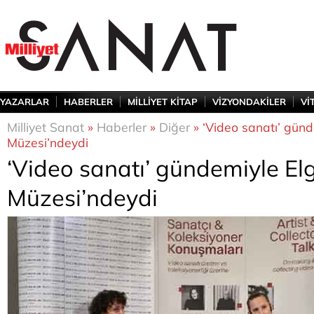
YAZARLAR
HABERLER
MİLLİYET KİTAP
VİZYONDAKİLER
Vİ
Milliyet Sanat
»
Haberler
»
Diğer
» ‘Video sanatı’ günd
Müzesi’ndeydi
‘Video sanatı’ gündemiyle Elg
Müzesi’ndeydi