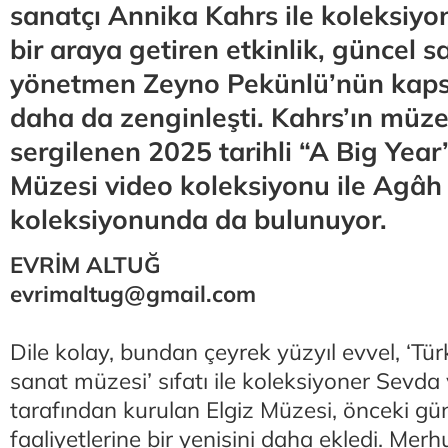
sanatçı Annika Kahrs ile koleksiy
bir araya getiren etkinlik, güncel s
yönetmen Zeyno Pekünlü’nün kap
daha da zenginleşti. Kahrs’ın müz
sergilenen 2025 tarihli “A Big Year” 
Müzesi video koleksiyonu ile Agâh
koleksiyonunda da bulunuyor.
EVRİM ALTUĞ
evrimaltug@gmail.com
Dile kolay, bundan çeyrek yüzyıl evvel, ‘Tür
sanat müzesi’ sıfatı ile koleksiyoner Sevda
tarafından kurulan Elgiz Müzesi, önceki gü
faaliyetlerine bir yenisini daha ekledi. Mer