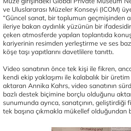
Müze girişindeki Global Private Museum N
ve Uluslararası Müzeler Konseyi (ICOM) üye
“Güncel sanat, bir toplumun geçmişinden ald
ileriye bakan aydınlık yüzünün bir ifadesidir
çeken atmosferde yapılan toplantıda konu
kariyerinin resimden yerleştirme ve ses baz
köşe taşı yapıtlarını davetlilere tanıttı.
Video sanatının önce tek kişi ile fikren, an
kendi ekip yaklaşımı ile kalabalık bir üreti
aktaran Annika Kahrs, video sanatının sürdür
bazlı destek biçimine borçlu olduğunu akta
sunumunda ayrıca, sanatçının, geliştirdiği f
tek başına çıkmakla mükellef olduğundan 