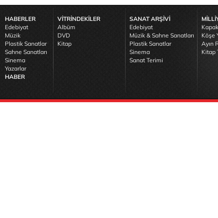
HABERLER
VİTRİNDEKİLER
SANAT ARŞİVİ
MİLLİ
Edebiyat
Albüm
Edebiyat
Kapak
Müzik
DVD
Müzik & Sahne Sanatları
Köşe Y
Plastik Sanatlar
Kitap
Plastik Sanatlar
Ayın R
Sahne Sanatları
Sinema
Kitap 
Sinema
Sanat Terimi
Yazarlar
HABER