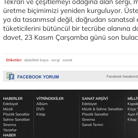
Tekrarı ve çeşitlemeyi odağına alan sergi, 
üretme biçimimizi yeniden kurguluyor. Üste
ya da tasarımsal değil, doğrudan sanatsal 
tüketicilerini bütüncül bir tecrübe alanına 
davet, 23 Kasım Çarşamba günü son bula
Etiketler:
abdullah kaya
sergi
sanat
HABERLER
VİTRİNDEKİLER
SANAT ARŞİVİ
MİLLİ
Edebiyat
Albüm
Edebiyat
Kapak
Müzik
DVD
Müzik & Sahne Sanatları
Köşe Y
Plastik Sanatlar
Kitap
Plastik Sanatlar
Ayın R
Sahne Sanatları
Sinema
Kitap 
Sinema
Sanat Terimi
Yazarlar
HABER