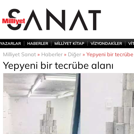
YAZARLAR
HABERLER
MİLLİYET KİTAP
VİZYONDAKİLER
Vİ
Milliyet Sanat
»
Haberler
»
Diğer
» Yepyeni bir tecrübe
Yepyeni bir tecrübe alanı